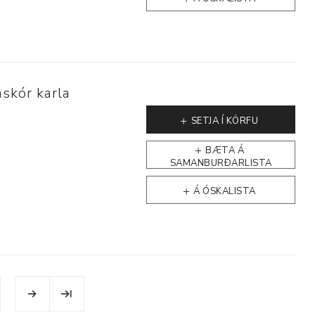
skór karla
SETJA Í KÖRFU
BÆTA Á
SAMANBURÐARLISTA
Á ÓSKALISTA