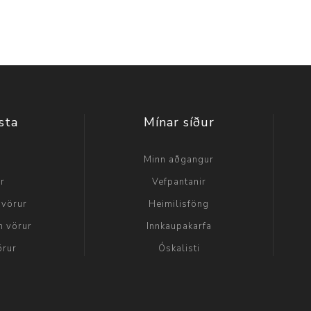
sta
Mínar síður
a
Minn aðgangur
ir
Vefpantanir
 vörur
Heimilisföng
n vörur
Innkaupakarfa
örur
Óskalisti