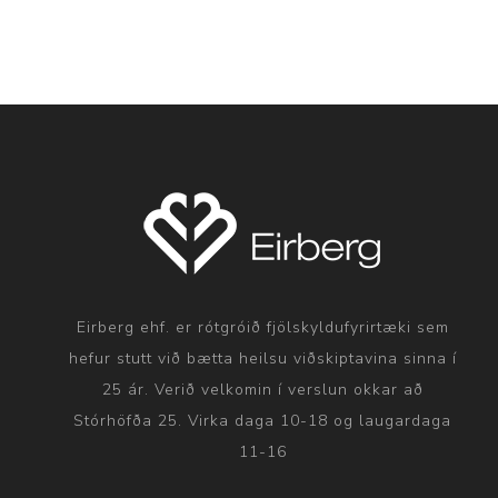
Eirberg ehf. er rótgróið fjölskyldufyrirtæki sem
hefur stutt við bætta heilsu viðskiptavina sinna í
25 ár. Verið velkomin í verslun okkar að
Stórhöfða 25. Virka daga 10-18 og laugardaga
11-16