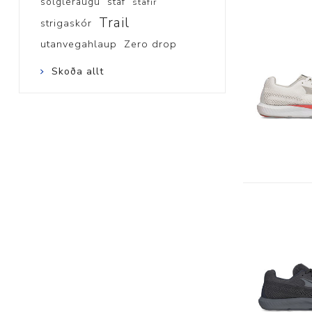
sólgleraugu
staf
stafir
Trail
strigaskór
utanvegahlaup
Zero drop
Skoða allt