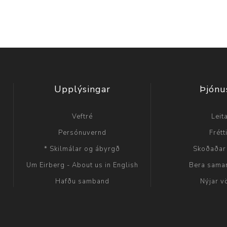
Upplýsingar
Þjónu
Veftré
Leit
Persónuvernd
Frétt
* Skilmálar og ábyrgð
Skoðaðar
Um Eirberg - About us in English
Bera sama
Hafðu samband
Nýjar v