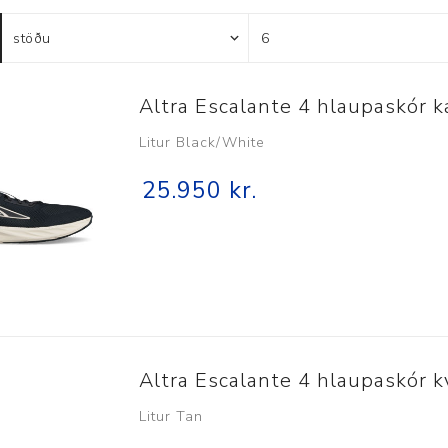
Húfur og vettlingar
Vogir og mælar
Sólgleraugu
Raförvun
Íþróttafatnaður
Altra Escalante 4 hlaupaskór k
Aðgerðar- og þrýstingsfatnaður
Litur Black/White
25.950 kr.
Aðgerðarfatnaður
Aðrar æfingavörur
Brjóstaaðgerðir
Æfingadýnur og bolta
Þrýstingsvörur
Vatnsflöskur og brús
Gigtarvörur
Hita- og kælimeðferð
Stuðningshlífar
Altra Escalante 4 hlaupaskór 
Næring
Litur Tan
Jógavörur