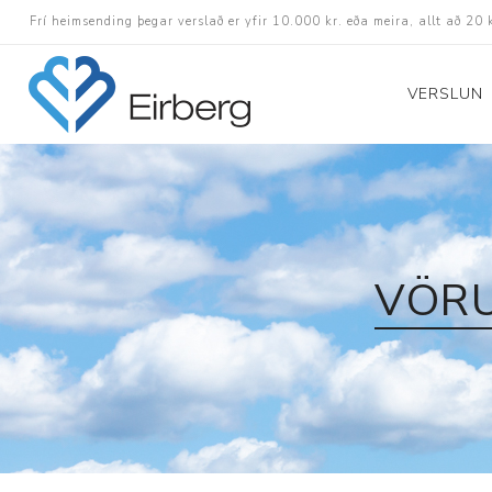
Frí heimsending þegar verslað er yfir 10.000 kr. eða meira, allt að 20 
VERSLUN
Skór
Götuskór
Hlaupaskór
VÖRU
Utanvega- og göng
Barnaskór
Inniskór
Eldri skór á afslætt