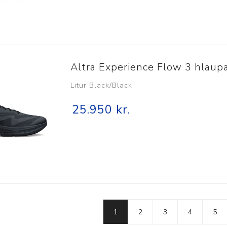
Altra Experience Flow 3 hlaupa
Litur Black/Black
25.950 kr.
1
2
3
4
5