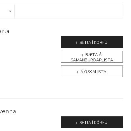
arla
Þjálfun og endurhæfing
SETJA Í KÖRFU
BÆTA Á
SAMANBURÐARLISTA
r
Á ÓSKALISTA
ar
kvenna
SETJA Í KÖRFU