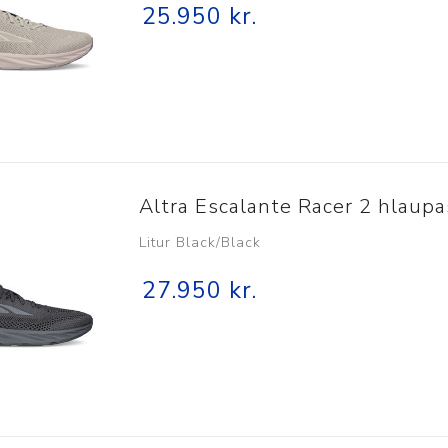
25.950 kr.
Nálastungudýnur
Réttstöðubelti
Íþrótta- og Kinesiotei
Altra Escalante Racer 2 hlaupa
Litur Black/Black
27.950 kr.