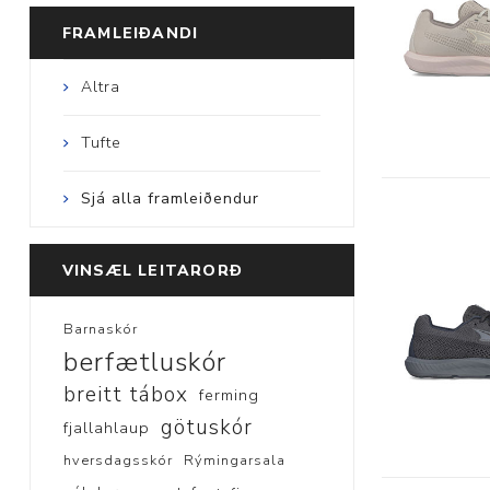
FRAMLEIÐANDI
Altra
Tufte
Sjá alla framleiðendur
VINSÆL LEITARORÐ
Barnaskór
berfætluskór
breitt tábox
ferming
götuskór
fjallahlaup
hversdagsskór
Rýmingarsala