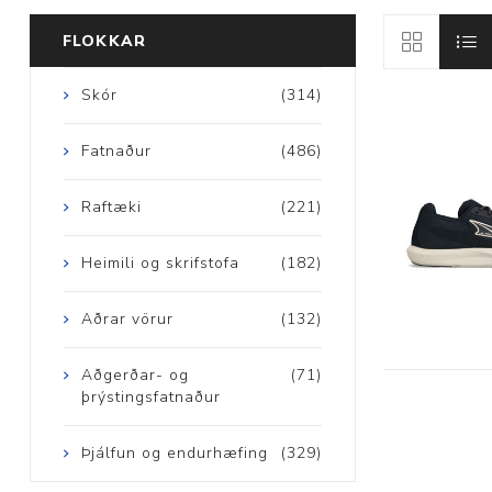
FLOKKAR
Skór
(314)
Aðrar vörur
Fatnaður
(486)
Ljós og öryggi
Raftæki
(221)
Stafir og
Heimili og skrifstofa
(182)
gönguhjálpartæki
Ferðavörur
Aðrar vörur
(132)
Aðgerðar- og
(71)
þrýstingsfatnaður
Þjálfun og endurhæfing
(329)