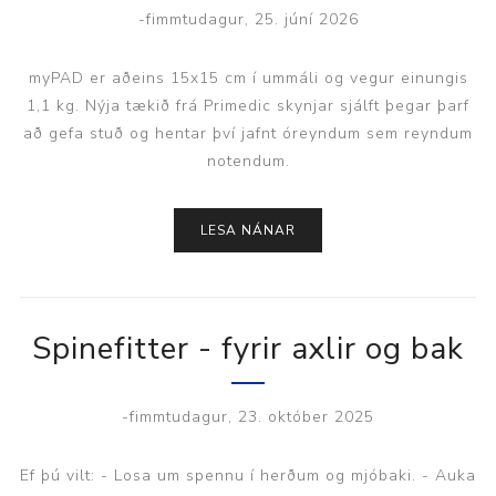
-fimmtudagur, 25. júní 2026
myPAD er aðeins 15x15 cm í ummáli og vegur einungis
1,1 kg. Nýja tækið frá Primedic skynjar sjálft þegar þarf
að gefa stuð og hentar því jafnt óreyndum sem reyndum
notendum.
LESA NÁNAR
Spinefitter - fyrir axlir og bak
-fimmtudagur, 23. október 2025
Ef þú vilt: - Losa um spennu í herðum og mjóbaki. - Auka