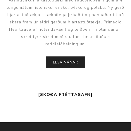
Alsjálfvirkt hjartastuðtæki með raddleiðbeiningum á 4
tungumálum: íslensku, ensku, þýsku og pólsku. Ný gerð
hjartastuðtækja – tæknilega þróaðri og hannaðar til að
skara fram úr eldri gerðum hjartastuðtækja. Primedic
HeartSave er notendavænt og leiðbeinir notandanum
skref fyrir skref með stuttum, hnitmiðuðum
raddleiðbeiningum.
LESA NÁNAR
[SKOÐA FRÉTTASAFN]