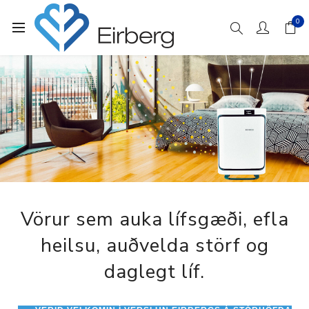
0
Vörur sem auka lífsgæði, efla
heilsu, auðvelda störf og
daglegt líf.