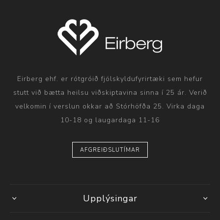
Eirberg ehf. er rótgróið fjölskyldufyrirtæki sem hefur
stutt við bætta heilsu viðskiptavina sinna í 25 ár. Verið
velkomin í verslun okkar að Stórhöfða 25. Virka daga
10-18 og laugardaga 11-16
AFGREIÐSLUTÍMAR
Upplýsingar