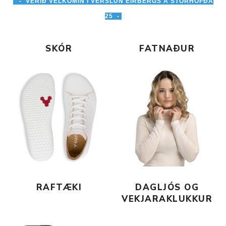
- VERIÐ VELKOMIN Í VERSLUN EIRBERGS Á STÓRHÖFÐA
25 -
SKÓR
FATNAÐUR
RAFTÆKI
DAGLJÓS OG
VEKJARAKLUKKUR