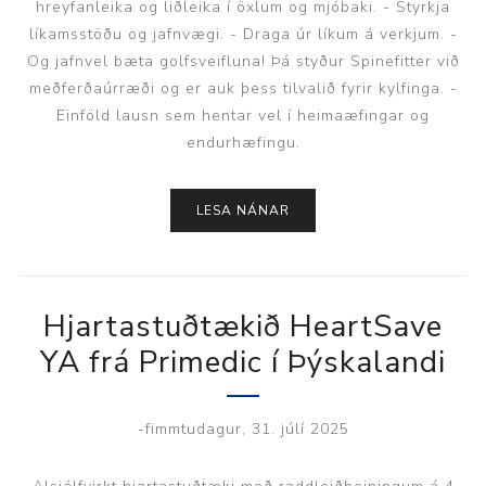
hreyfanleika og liðleika í öxlum og mjóbaki. - Styrkja
líkamsstöðu og jafnvægi. - Draga úr líkum á verkjum. -
Og jafnvel bæta golfsveifluna! Þá styður Spinefitter við
meðferðaúrræði og er auk þess tilvalið fyrir kylfinga. -
Einföld lausn sem hentar vel í heimaæfingar og
endurhæfingu.
LESA NÁNAR
Hjartastuðtækið HeartSave
YA frá Primedic í Þýskalandi
-fimmtudagur, 31. júlí 2025