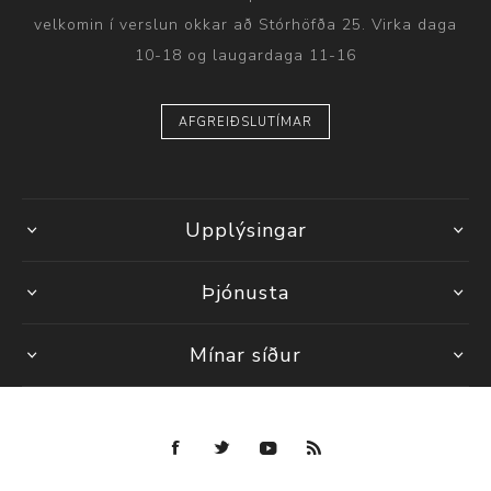
velkomin í verslun okkar að Stórhöfða 25. Virka daga
10-18 og laugardaga 11-16
AFGREIÐSLUTÍMAR
Upplýsingar
Þjónusta
Mínar síður