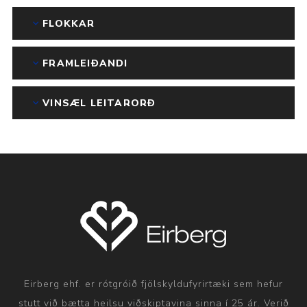
FLOKKAR
FRAMLEIÐANDI
VINSÆL LEITARORÐ
Eirberg ehf. er rótgróið fjölskyldufyrirtæki sem hefur
stutt við bætta heilsu viðskiptavina sinna í 25 ár. Verið