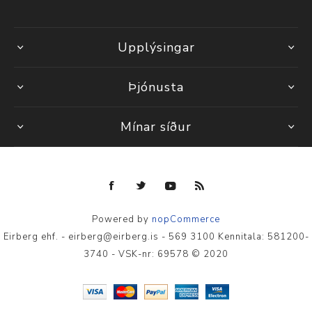
Upplýsingar
Þjónusta
Mínar síður
Powered by
nopCommerce
Eirberg ehf. - eirberg@eirberg.is - 569 3100 Kennitala: 581200-
3740 - VSK-nr: 69578 © 2020