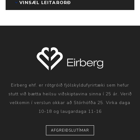
VINSÆL LEITARORÐ
Eirberg ehf. er rótgróið fjölskyldufyrirtæki sem hefur
stutt við bætta heilsu viðskiptavina sinna í 25 ár. Verið
velkomin í verslun okkar að Stórhöfða 25. Virka daga
10-18 og laugardaga 11-16
AFGREIÐSLUTÍMAR