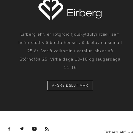
Eirberg ehf. er rótgróið fjölskyldufyrirtæki sem
hefur stutt við bætta heilsu viðskiptavina sinna í
25 ár. Verið velkomin í verslun okkar að
Stórhöfða 25. Virka daga 10-18 og laugardaga
11-16
AFGREIÐSLUTÍMAR
Eirberg ehf. 