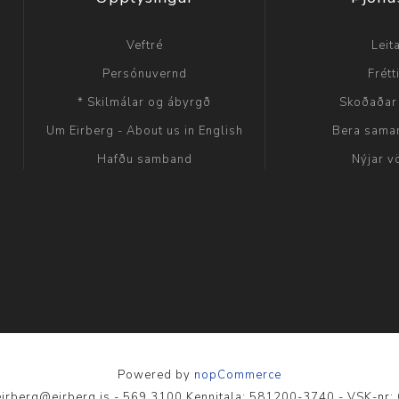
Veftré
Leit
Persónuvernd
Frétt
* Skilmálar og ábyrgð
Skoðaðar
Um Eirberg - About us in English
Bera sama
Hafðu samband
Nýjar v
Powered by
nopCommerce
- eirberg@eirberg.is - 569 3100 Kennitala: 581200-3740 - VSK-nr