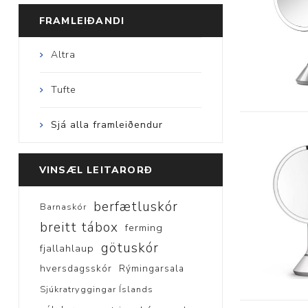
FRAMLEIÐANDI
Altra
Tufte
Sjá alla framleiðendur
VINSÆL LEITARORÐ
berfætluskór
Barnaskór
breitt tábox
ferming
götuskór
fjallahlaup
hversdagsskór
Rýmingarsala
Sjúkratryggingar Íslands