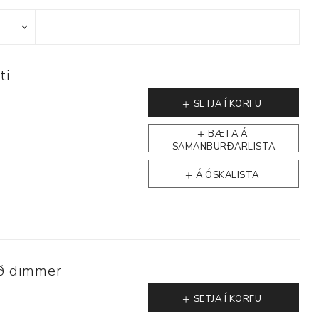
ti
Þjálfun og endurhæfing
SETJA Í KÖRFU
BÆTA Á
SAMANBURÐARLISTA
r
Á ÓSKALISTA
ar
ð dimmer
SETJA Í KÖRFU