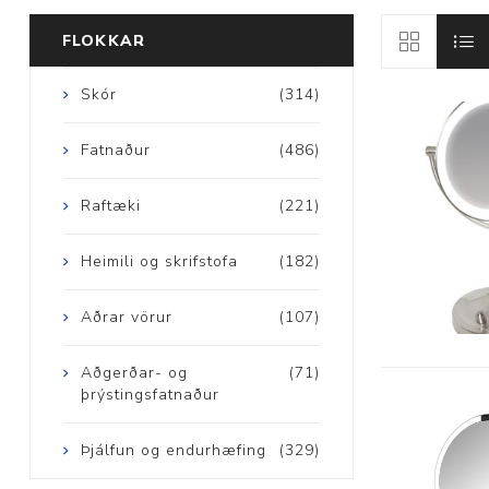
FLOKKAR
Skór
(314)
Aðrar vörur
Fatnaður
(486)
Ljós og öryggi
Raftæki
(221)
Stafir og
Heimili og skrifstofa
(182)
gönguhjálpartæki
Ferðavörur
Aðrar vörur
(107)
Aðgerðar- og
(71)
þrýstingsfatnaður
Þjálfun og endurhæfing
(329)