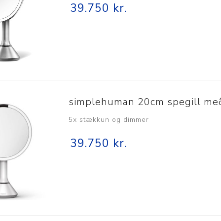
39.750 kr.
Nálastungudýnur
Réttstöðubelti
Íþrótta- og Kinesiotei
simplehuman 20cm spegill með
5x stækkun og dimmer
39.750 kr.