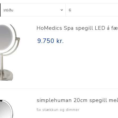
Húfur og vettlingar
Vogir og mælar
Sólgleraugu
Raförvun
Íþróttafatnaður
HoMedics Spa spegill LED á fæ
Aðgerðar- og þrýstingsfatnaður
9.750 kr.
Aðgerðarfatnaður
Aðrar æfingavörur
Brjóstaaðgerðir
Æfingadýnur og bolta
Þrýstingsvörur
Vatnsflöskur og brús
Gigtarvörur
Hita- og kælimeðferð
Stuðningshlífar
simplehuman 20cm spegill me
Næring
5x stækkun og dimmer
Jógavörur