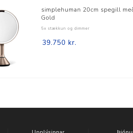
simplehuman 20cm spegill me
Gold
5x stækkun og dimmer
39.750 kr.
Upplýsingar
Þjónu