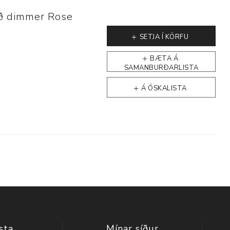
ð dimmer Rose
SETJA Í KÖRFU
BÆTA Á
SAMANBURÐARLISTA
Á ÓSKALISTA
sta
Mínar síður