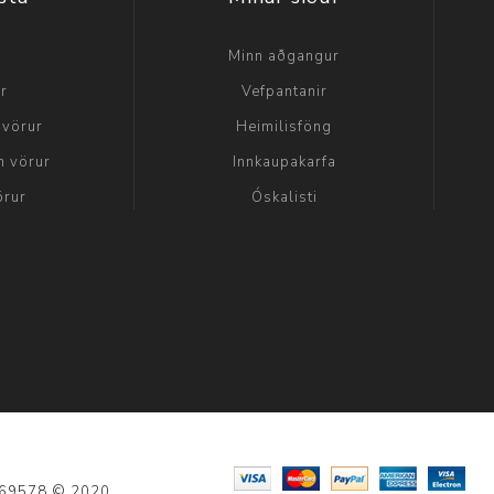
a
Minn aðgangur
ir
Vefpantanir
 vörur
Heimilisföng
n vörur
Innkaupakarfa
örur
Óskalisti
: 69578 © 2020