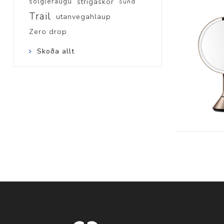
sólgleraugu
strigaskór
sund
Trail
utanvegahlaup
Zero drop
Skoða allt