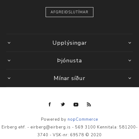
AFGREIÐSLUTÍMAR
Upplýsingar
Þjónusta
Mínar síður
Powered by
nopCommerce
Eirberg ehf. - eirberg@eirberg.is - 569 3100 Kennitala: 581200-
3740 - VSK-nr: 69578 © 2020