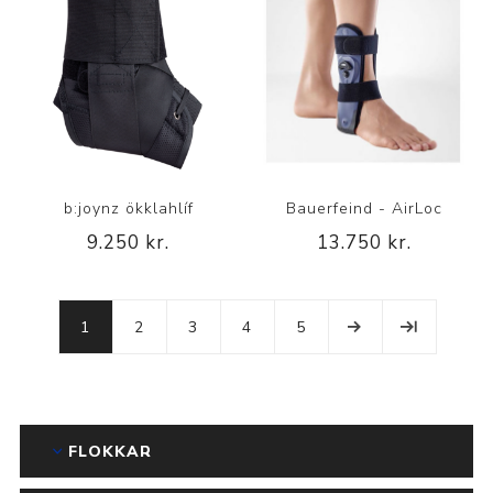
b:joynz ökklahlíf
Bauerfeind - AirLoc
9.250 kr.
13.750 kr.
1
2
3
4
5
FLOKKAR