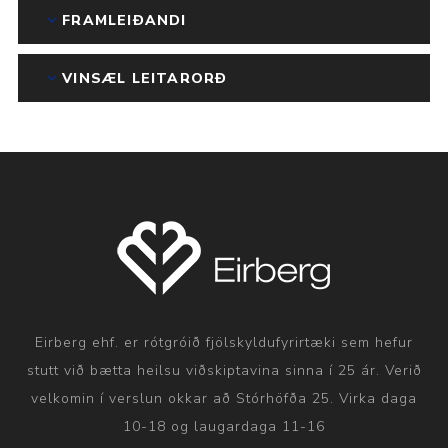
FRAMLEIÐANDI
VINSÆL LEITARORÐ
Eirberg ehf. er rótgróið fjölskyldufyrirtæki sem hefur
stutt við bætta heilsu viðskiptavina sinna í 25 ár. Verið
velkomin í verslun okkar að Stórhöfða 25. Virka daga
10-18 og laugardaga 11-16