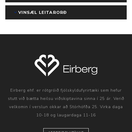
VINSÆL LEITARORÐ
Eirberg ehf. er rótgróið fjölskyldufyrirtæki sem hefur
stutt við bætta heilsu viðskiptavina sinna í 25 ár. Verið
velkomin í verslun okkar að Stórhöfða 25. Virka daga
10-18 og laugardaga 11-16