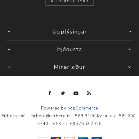
AFGREIÐSLUTÍMAR
Upplýsingar
Þjónusta
Mínar síður
Powered by
nopCommerce
Eirberg ehf. - eirberg@eirberg.is - 569 3100 Kennitala: 581200-
3740 - VSK-nr: 69578 © 2020