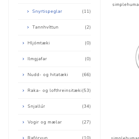
simplehuma
Snyrtispeglar
(11)
Tannhvíttun
(2)
Hljómtæki
(0)
Ilmgjafar
(0)
Nudd- og hitatæki
(66)
Raka- og lofthreinsitæki
(53)
Snjallúr
(34)
Vogir og mælar
(27)
Raförvun
(10)
simplehuman