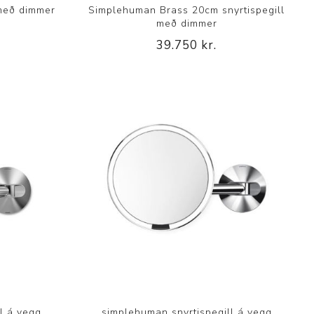
með dimmer
Simplehuman Brass 20cm snyrtispegill
með dimmer
39.750 kr.
l á vegg
simplehuman snyrtispegill á vegg