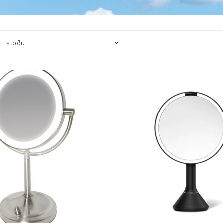
Húfur og vettlingar
Vogir og mælar
Sólgleraugu
Raförvun
Íþróttafatnaður
Aðgerðar- og þrýstingsfatnaður
Aðgerðarfatnaður
Aðrar æfingavörur
Brjóstaaðgerðir
Æfingadýnur og bolta
Þrýstingsvörur
Vatnsflöskur og brús
Gigtarvörur
Hita- og kælimeðferð
Stuðningshlífar
Næring
Jógavörur