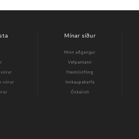
sta
Mínar síður
a
Minn aðgangur
ir
Vefpantanir
 vörur
Heimilisföng
n vörur
Innkaupakarfa
örur
Óskalisti