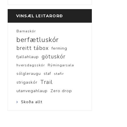
VINSÆL LEITARORÐ
Barnaskór
berfætluskór
breitt tábox
ferming
götuskór
fjallahlaup
hversdagsskór
Rýmingarsala
sólgleraugu
staf
stafir
Trail
strigaskór
utanvegahlaup
Zero drop
Skoða allt