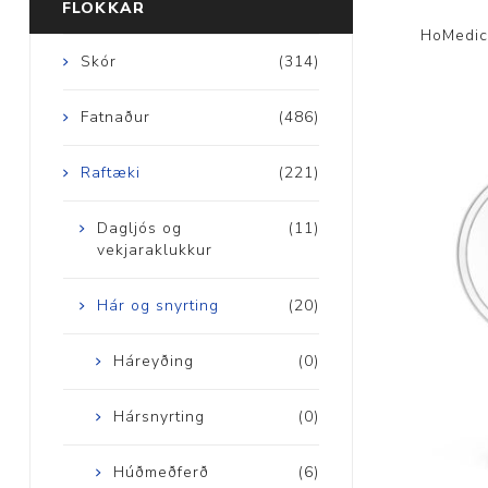
FLOKKAR
HoMedics
Skór
(314)
Fatnaður
(486)
Raftæki
(221)
Dagljós og
(11)
vekjaraklukkur
Hár og snyrting
(20)
Háreyðing
(0)
Hársnyrting
(0)
Húðmeðferð
(6)