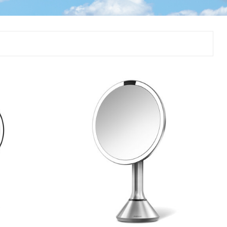
Þjálfun og endurhæfing
r
ar