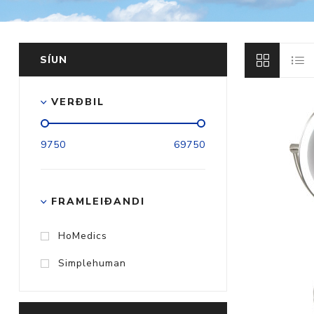
SÍUN
Aðrar vörur
VERÐBIL
Ljós og öryggi
9750
69750
Stafir og
gönguhjálpartæki
Ferðavörur
FRAMLEIÐANDI
HoMedics
Simplehuman