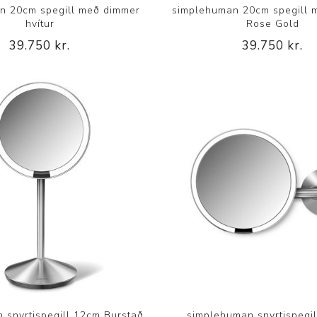
n 20cm spegill með dimmer
simplehuman 20cm spegill 
hvítur
Rose Gold
39.750 kr.
39.750 kr.
 snyrtispegill 12cm Burstað
simplehuman snyrtispegil