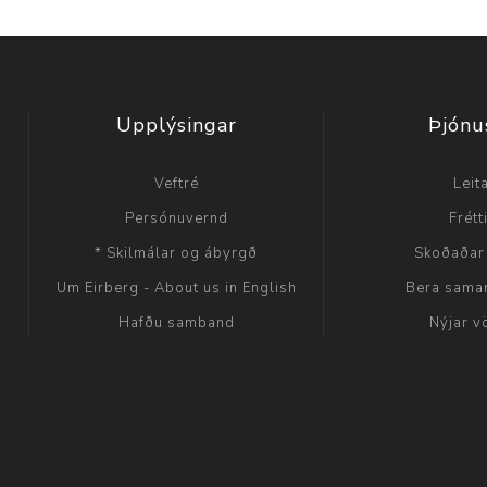
Upplýsingar
Þjónu
Veftré
Leit
Persónuvernd
Frétt
* Skilmálar og ábyrgð
Skoðaðar
Um Eirberg - About us in English
Bera sama
Hafðu samband
Nýjar v