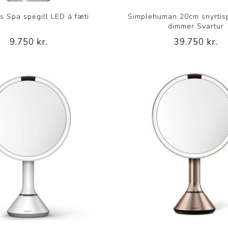
Nálastungudýnur
 Spa spegill LED á fæti
Simplehuman 20cm snyrtis
Réttstöðubelti
dimmer Svartur
9.750 kr.
39.750 kr.
Íþrótta- og Kinesiotei