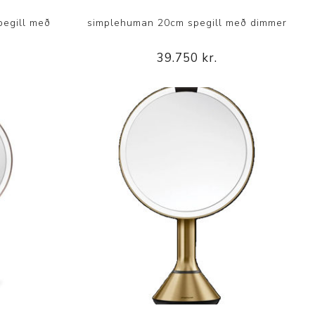
pegill með
simplehuman 20cm spegill með dimmer
39.750 kr.
p