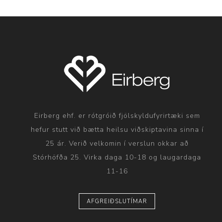
Eirberg ehf. er rótgróið fjölskyldufyrirtæki sem
hefur stutt við bætta heilsu viðskiptavina sinna í
25 ár. Verið velkomin í verslun okkar að
Stórhöfða 25. Virka daga 10-18 og laugardaga
11-16
AFGREIÐSLUTÍMAR