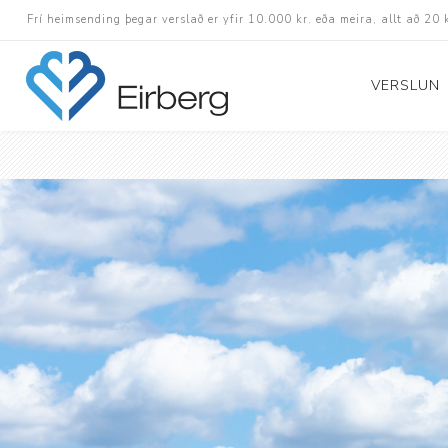
Frí heimsending þegar verslað er yfir 10.000 kr. eða meira, allt að 20 
VERSLUN
Skór
Götuskór
Hlaupaskór
Utanvega- og göng
Barnaskór
Inniskór
Eldri skór á afslætt