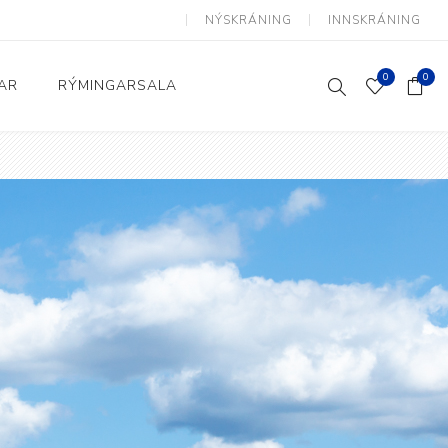
NÝSKRÁNING
INNSKRÁNING
0
0
AR
RÝMINGARSALA
Heimili og skrifstofa
kkur
Baðherbergi
Eldhús
Lyftihægindastólar
Ruslafötur
Stólar og vinnuvernd
æki
Svefnherbergi
Athafnir daglegs lífs