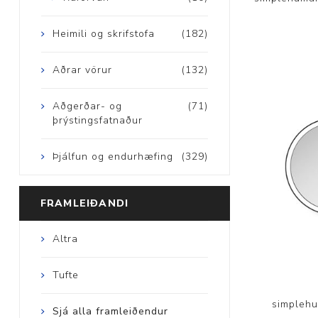
Heimili og skrifstofa
(182)
Aðrar vörur
(132)
Aðgerðar- og
(71)
þrýstingsfatnaður
Þjálfun og endurhæfing
(329)
FRAMLEIÐANDI
Altra
Tufte
simplehu
Sjá alla framleiðendur