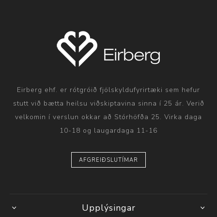
Eirberg ehf. er rótgróið fjölskyldufyrirtæki sem hefur
stutt við bætta heilsu viðskiptavina sinna í 25 ár. Verið
velkomin í verslun okkar að Stórhöfða 25. Virka daga
10-18 og laugardaga 11-16
AFGREIÐSLUTÍMAR
Upplýsingar