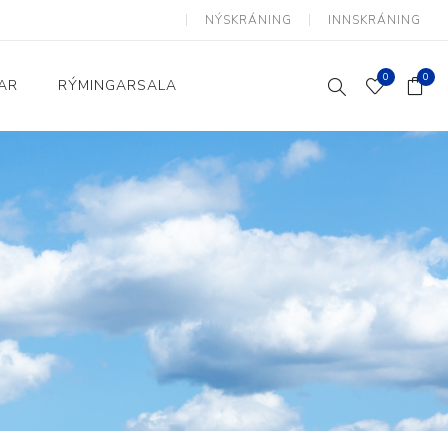
NÝSKRÁNING
INNSKRÁNING
0
0
AR
RÝMINGARSALA
Heimili og skrifstofa
kkur
Baðherbergi
Eldhús
Lyftihægindastólar
Ruslafötur
Stólar og vinnuvernd
æki
Svefnherbergi
Athafnir daglegs lífs