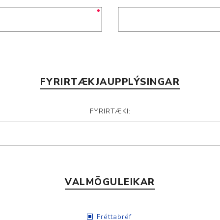
Nálastungudýnur
Réttstöðubelti
Íþrótta- og Kinesiotei
FYRIRTÆKJAUPPLÝSINGAR
FYRIRTÆKI:
VALMÖGULEIKAR
Fréttabréf