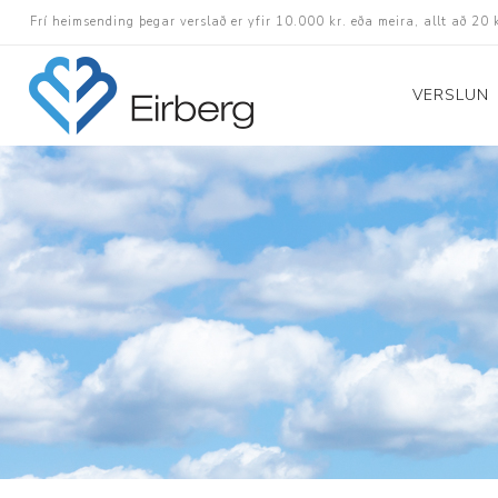
Frí heimsending þegar verslað er yfir 10.000 kr. eða meira, allt að 20 
VERSLUN
Skór
Götuskór
Hlaupaskór
Utanvega- og göng
Barnaskór
Inniskór
Eldri skór á afslætt