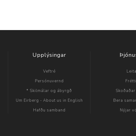
Upplýsingar
Þjónu
Veftré
Leit
Persónuvernd
Frétt
* Skilmálar og ábyrgð
Skoðaðar
Um Eirberg - About us in English
Bera sama
Hafðu samband
Nýjar v