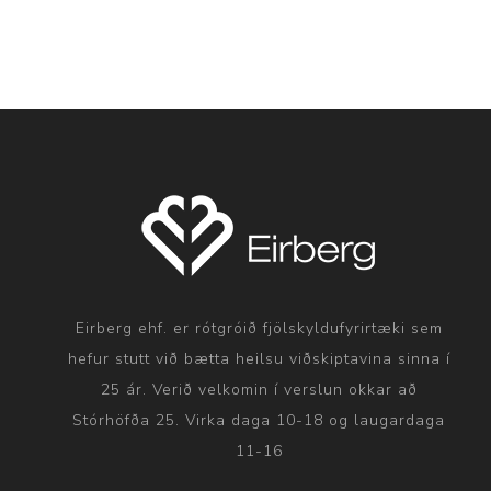
Eirberg ehf. er rótgróið fjölskyldufyrirtæki sem
hefur stutt við bætta heilsu viðskiptavina sinna í
25 ár. Verið velkomin í verslun okkar að
Stórhöfða 25. Virka daga 10-18 og laugardaga
11-16