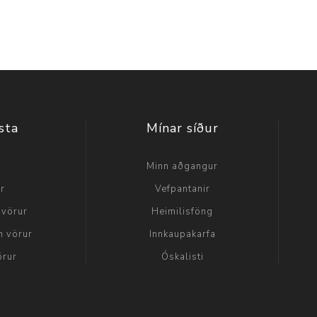
sta
Mínar síður
a
Minn aðgangur
ir
Vefpantanir
 vörur
Heimilisföng
n vörur
Innkaupakarfa
örur
Óskalisti