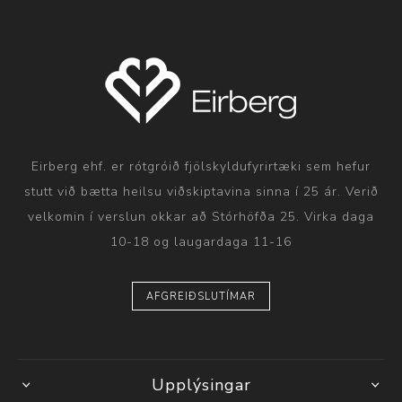
Eirberg ehf. er rótgróið fjölskyldufyrirtæki sem hefur
stutt við bætta heilsu viðskiptavina sinna í 25 ár. Verið
velkomin í verslun okkar að Stórhöfða 25. Virka daga
10-18 og laugardaga 11-16
AFGREIÐSLUTÍMAR
Upplýsingar