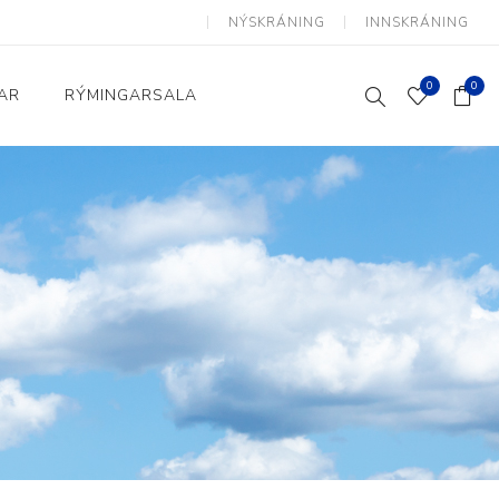
NÝSKRÁNING
INNSKRÁNING
0
0
AR
RÝMINGARSALA
Heimili og skrifstofa
kkur
Baðherbergi
Eldhús
Lyftihægindastólar
Ruslafötur
Stólar og vinnuvernd
æki
Svefnherbergi
Athafnir daglegs lífs