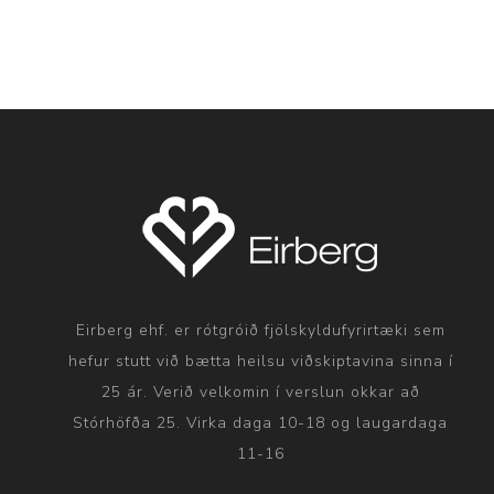
Eirberg ehf. er rótgróið fjölskyldufyrirtæki sem
hefur stutt við bætta heilsu viðskiptavina sinna í
25 ár. Verið velkomin í verslun okkar að
Stórhöfða 25. Virka daga 10-18 og laugardaga
11-16