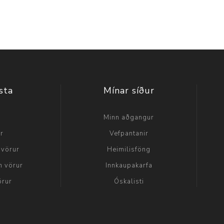
sta
Mínar síður
a
Minn aðgangur
ir
Vefpantanir
 vörur
Heimilisföng
n vörur
Innkaupakarfa
örur
Óskalisti