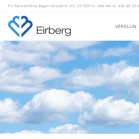
Frí heimsending þegar verslað er yfir 10.000 kr. eða meira, allt að 20 
VERSLUN
Skór
Götuskór
Hlaupaskór
Utanvega- og göng
Barnaskór
Inniskór
Eldri skór á afslætt