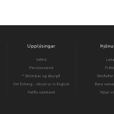
Upplýsingar
Þjónu
Veftré
Leit
Persónuvernd
Frétt
* Skilmálar og ábyrgð
Skoðaðar
Um Eirberg - About us in English
Bera sama
Hafðu samband
Nýjar v