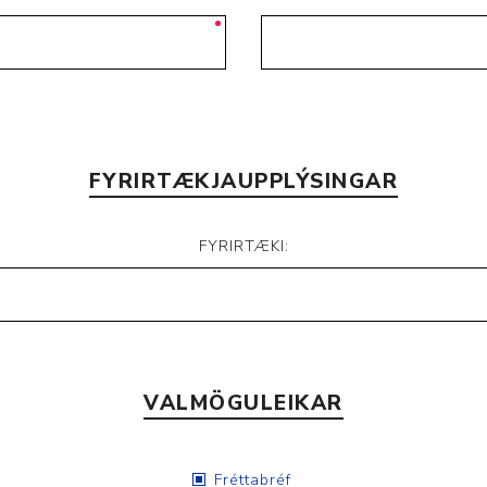
Nálastungudýnur
Réttstöðubelti
Íþrótta- og Kinesiotei
FYRIRTÆKJAUPPLÝSINGAR
FYRIRTÆKI:
VALMÖGULEIKAR
Fréttabréf