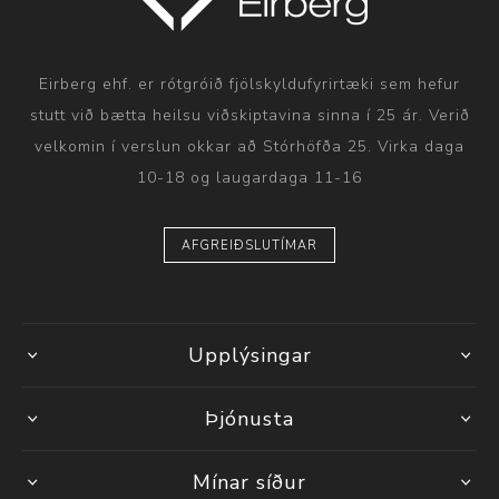
Eirberg ehf. er rótgróið fjölskyldufyrirtæki sem hefur
stutt við bætta heilsu viðskiptavina sinna í 25 ár. Verið
velkomin í verslun okkar að Stórhöfða 25. Virka daga
10-18 og laugardaga 11-16
AFGREIÐSLUTÍMAR
Upplýsingar
Þjónusta
Mínar síður