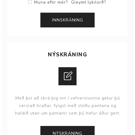
Muna eftir mér?
Gleymt lykilorð?
NÝSKRÁNING
Með því að skrá þig inn í vefverslunina getur þú
verslað hraðar, fylgst með stöðu pantana og
haldið utan um pantanir sem þú hefur áður gert.