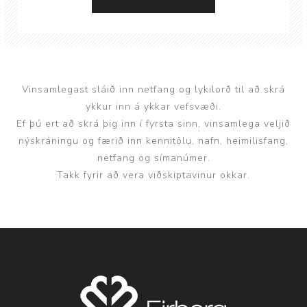
Vinsamlegast sláið inn netfang og lykilorð til að skrá
ykkur inn á ykkar vefsvæði.
Ef þú ert að skrá þig inn í fyrsta sinn, vinsamlega veljið
nýskráningu og færið inn kennitölu, nafn, heimilisfang,
netfang og símanúmer.
Takk fyrir að vera viðskiptavinur okkar.