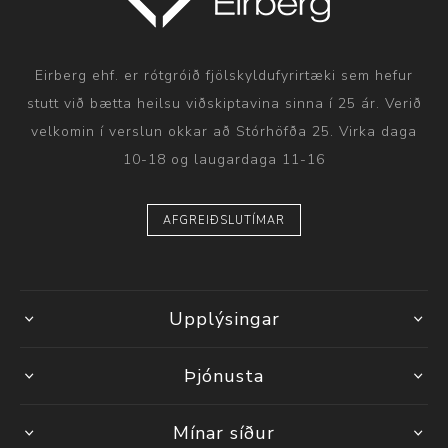
Eirberg ehf. er rótgróið fjölskyldufyrirtæki sem hefur
stutt við bætta heilsu viðskiptavina sinna í 25 ár. Verið
velkomin í verslun okkar að Stórhöfða 25. Virka daga
10-18 og laugardaga 11-16
AFGREIÐSLUTÍMAR
Upplýsingar
Þjónusta
Mínar síður