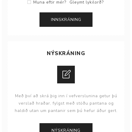
Muna eftir mér?
Gleymt lykilorð?
NÝSKRÁNING
Með því að skrá þig inn í vefverslunina getur þú
verslað hraðar, fylgst með stöðu pantana og
haldið utan um pantanir sem þú hefur áður gert.