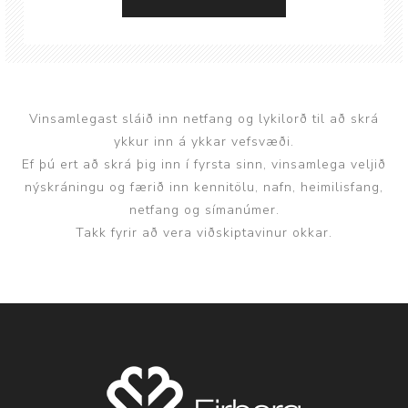
Vinsamlegast sláið inn netfang og lykilorð til að skrá
ykkur inn á ykkar vefsvæði.
Ef þú ert að skrá þig inn í fyrsta sinn, vinsamlega veljið
nýskráningu og færið inn kennitölu, nafn, heimilisfang,
netfang og símanúmer.
Takk fyrir að vera viðskiptavinur okkar.