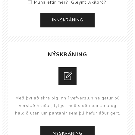
Muna eftir mér?
Gleymt lykilorð?
NÝSKRÁNING
Með því að skrá þig inn í vefverslunina getur þú
verslað hraðar, fylgst með stöðu pantana og
haldið utan um pantanir sem þú hefur áður gert.