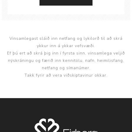
Vinsamlegast sláið inn netfang og lykilorð til að skrá
ykkur inn á ykkar vefsvæði.
Ef þú ert að skrá þig inn í fyrsta sinn, vinsamlega veljið
nýskráningu og færið inn kennitölu, nafn, heimilisfang,
netfang og símanúmer.
Takk fyrir að vera viðskiptavinur okkar.