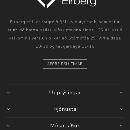
Eirberg ehf. er rótgróið fjölskyldufyrirtæki sem hefur
stutt við bætta heilsu viðskiptavina sinna í 25 ár. Verið
velkomin í verslun okkar að Stórhöfða 25. Virka daga
10-18 og laugardaga 11-16
AFGREIÐSLUTÍMAR
Upplýsingar
Þjónusta
Mínar síður