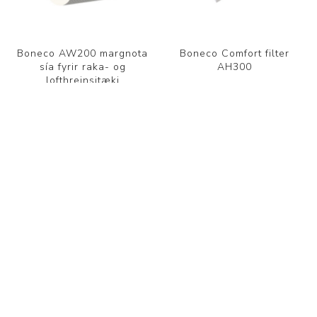
Boneco AW200 margnota
Boneco Comfort filter
sía fyrir raka- og
AH300
lofthreinsitæki
9.750 kr.
4.950 kr.
FLOKKAR
FRAMLEIÐANDI
VINSÆL LEITARORÐ