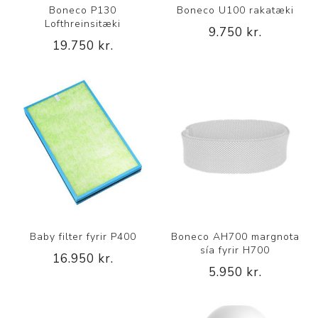
Boneco P130
Boneco U100 rakatæki
Lofthreinsitæki
9.750 kr.
19.750 kr.
Baby filter fyrir P400
Boneco AH700 margnota
sía fyrir H700
16.950 kr.
5.950 kr.