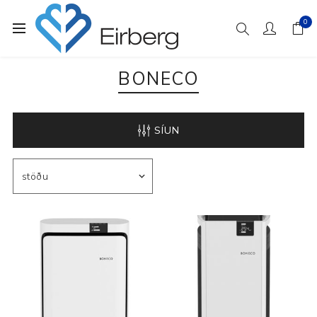
0
BONECO
SÍUN