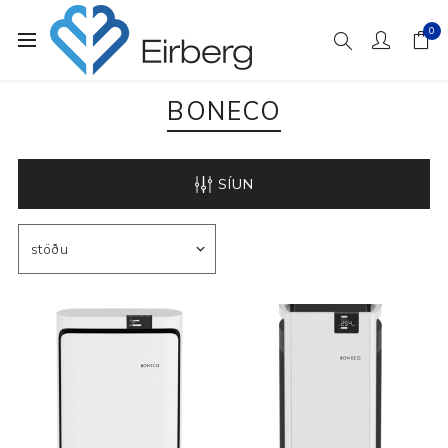
0
BONECO
SÍUN