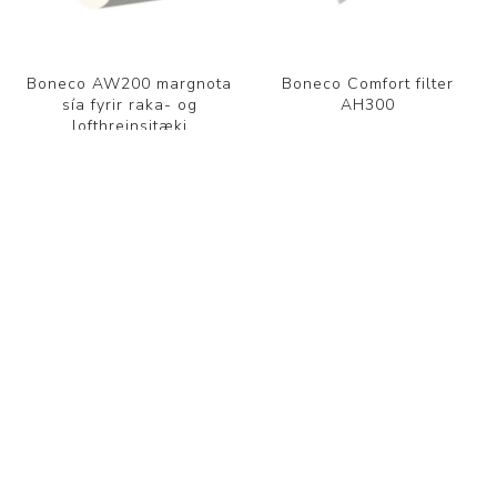
Boneco AW200 margnota
Boneco Comfort filter
sía fyrir raka- og
AH300
lofthreinsitæki
9.750 kr.
4.950 kr.
FLOKKAR
FRAMLEIÐANDI
VINSÆL LEITARORÐ