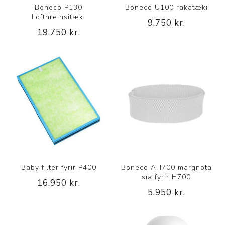
Boneco P130
Boneco U100 rakatæki
Lofthreinsitæki
9.750 kr.
19.750 kr.
Baby filter fyrir P400
Boneco AH700 margnota
sía fyrir H700
16.950 kr.
5.950 kr.