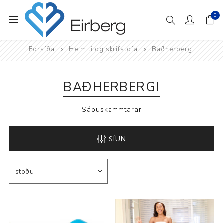
0
Forsíða
Heimili og skrifstofa
Baðherbergi
BAÐHERBERGI
Sápuskammtarar
SÍUN