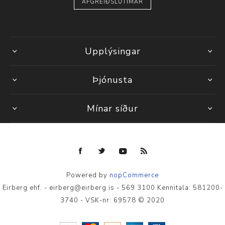
AFGREIÐSLUTÍMAR
Upplýsingar
Þjónusta
Mínar síður
Powered by
nopCommerce
Eirberg ehf. - eirberg@eirberg.is - 569 3100 Kennitala: 581200-
3740 - VSK-nr: 69578 © 2020