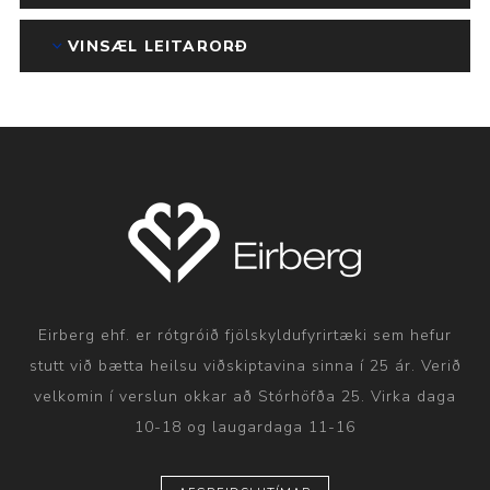
VINSÆL LEITARORÐ
Eirberg ehf. er rótgróið fjölskyldufyrirtæki sem hefur
stutt við bætta heilsu viðskiptavina sinna í 25 ár. Verið
velkomin í verslun okkar að Stórhöfða 25. Virka daga
10-18 og laugardaga 11-16