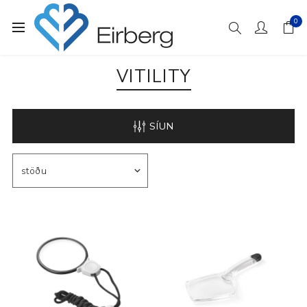
0
VITILITY
SÍUN