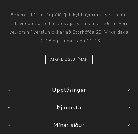
Eirberg ehf. er rótgróið fjölskyldufyrirtæki sem hefur
stutt við bætta heilsu viðskiptavina sinna í 25 ár. Verið
velkomin í verslun okkar að Stórhöfða 25. Virka daga
10-18 og laugardaga 11-16
AFGREIÐSLUTÍMAR
Upplýsingar
Þjónusta
Mínar síður