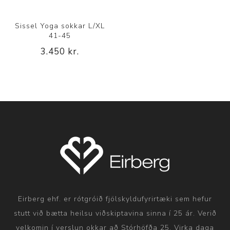
Sissel Yoga sokkar L/XL
41-45
3.450 kr.
Eirberg ehf. er rótgróið fjölskyldufyrirtæki sem hefur
stutt við bætta heilsu viðskiptavina sinna í 25 ár. Verið
velkomin í verslun okkar að Stórhöfða 25. Virka daga