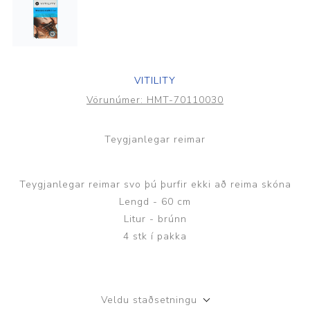
VITILITY
Vörunúmer:
HMT-70110030
Teygjanlegar reimar
Teygjanlegar reimar svo þú þurfir ekki að reima skóna
Lengd - 60 cm
Litur - brúnn
4 stk í pakka
Veldu staðsetningu