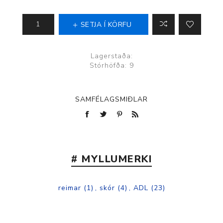
SETJA Í KÖRFU
Lagerstaða:
Stórhöfða: 9
SAMFÉLAGSMIÐLAR
# MYLLUMERKI
reimar
(1)
,
skór
(4)
,
ADL
(23)