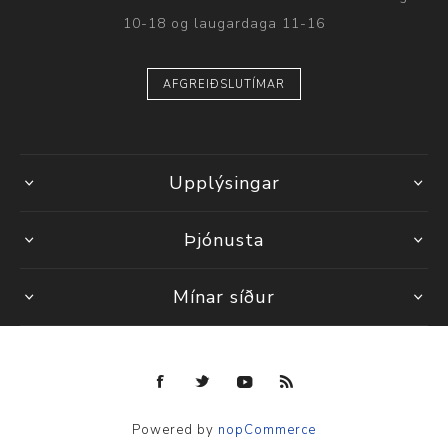
10-18 og laugardaga 11-16
AFGREIÐSLUTÍMAR
Upplýsingar
Þjónusta
Mínar síður
Powered by
nopCommerce