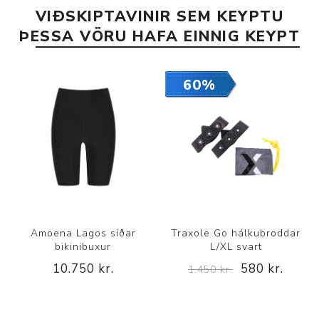
VIÐSKIPTAVINIR SEM KEYPTU
ÞESSA VÖRU HAFA EINNIG KEYPT
60%
Amoena Lagos síðar
Traxole Go hálkubroddar
bikinibuxur
L/XL svart
10.750 kr.
580 kr.
1.450 kr.