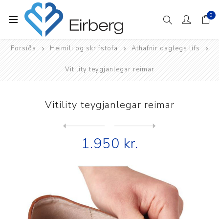
0
Forsíða
Heimili og skrifstofa
Athafnir daglegs lífs
Vitility teygjanlegar reimar
Vitility teygjanlegar reimar
Next
product
Previous product
1.950 kr.