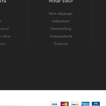
sta
Mínar síður
a
Minn aðgangur
ir
Vefpantanir
 vörur
Heimilisföng
n vörur
Innkaupakarfa
örur
Óskalisti