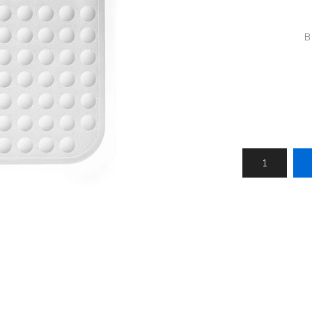
Húfur og vettlingar
Vogir og mælar
Sólgleraugu
Raförvun
B
Íþróttafatnaður
Aðgerðar- og þrýstingsfatnaður
Aðgerðarfatnaður
Aðrar æfingavörur
Brjóstaaðgerðir
Æfingadýnur og bolta
Þrýstingsvörur
Vatnsflöskur og brús
Gigtarvörur
Hita- og kælimeðferð
Stuðningshlífar
Næring
Jógavörur