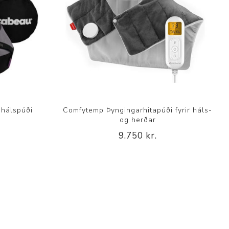
 hálspúði
Comfytemp Þyngingarhitapúði fyrir háls-
og herðar
9.750 kr.