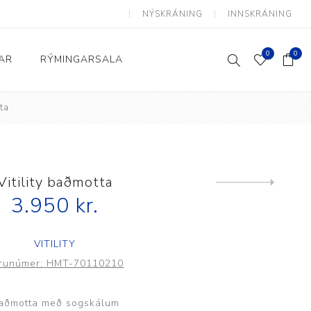
NÝSKRÁNING
INNSKRÁNING
0
0
AR
RÝMINGARSALA
ta
Heimili og skrifstofa
kkur
Baðherbergi
Eldhús
Vitility baðmotta
Next
product
3.950 kr.
Lyftihægindastólar
Ruslafötur
VITILITY
Stólar og vinnuvernd
runúmer:
HMT-70110210
æki
Svefnherbergi
Athafnir daglegs lífs
aðmotta með sogskálum