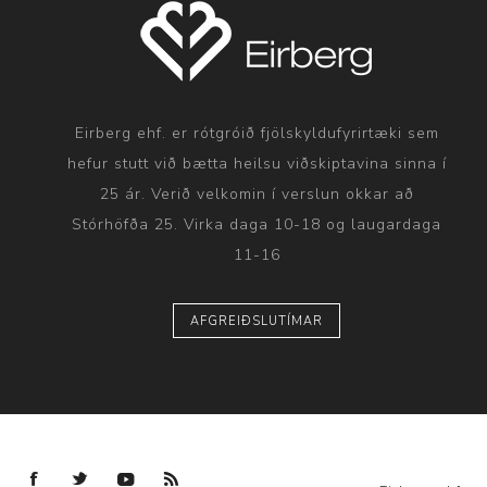
Eirberg ehf. er rótgróið fjölskyldufyrirtæki sem
hefur stutt við bætta heilsu viðskiptavina sinna í
25 ár. Verið velkomin í verslun okkar að
Stórhöfða 25. Virka daga 10-18 og laugardaga
11-16
AFGREIÐSLUTÍMAR