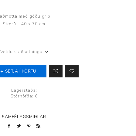
aðmotta með góðu gripi
Stærð - 40 x 70 cm
Þjálfun og endurhæfing
Veldu staðsetningu
r
SETJA Í KÖRFU
ar
Lagerstaða:
Stórhöfða: 6
SAMFÉLAGSMIÐLAR