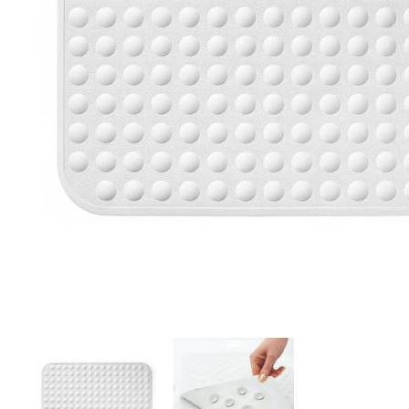
Aðrar vörur
Ljós og öryggi
Stafir og
gönguhjálpartæki
Ferðavörur