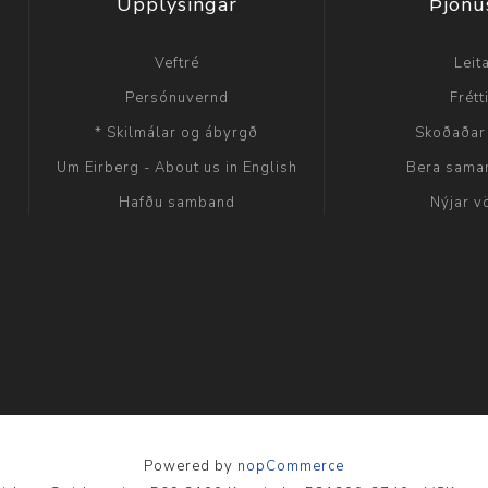
Upplýsingar
Þjónu
Veftré
Leit
Persónuvernd
Frétt
* Skilmálar og ábyrgð
Skoðaðar
Um Eirberg - About us in English
Bera sama
Hafðu samband
Nýjar v
Powered by
nopCommerce