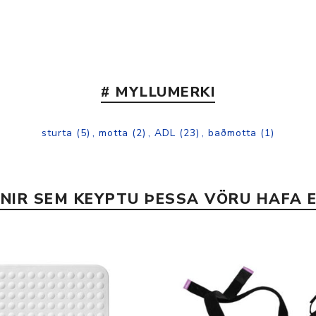
Nálastungudýnur
Réttstöðubelti
Íþrótta- og Kinesiotei
# MYLLUMERKI
sturta
(5)
,
motta
(2)
,
ADL
(23)
,
baðmotta
(1)
INIR SEM KEYPTU ÞESSA VÖRU HAFA E