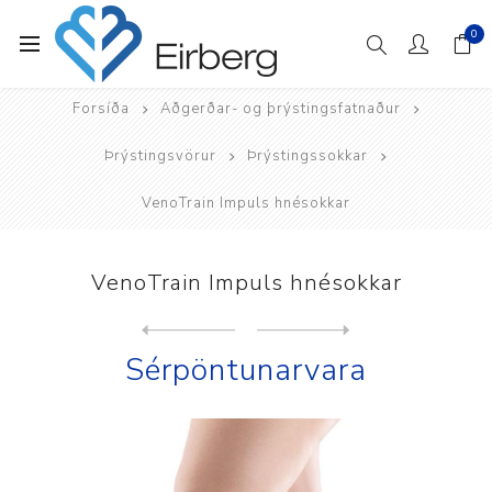
0
Forsíða
Aðgerðar- og þrýstingsfatnaður
Þrýstingsvörur
Þrýstingssokkar
VenoTrain Impuls hnésokkar
VenoTrain Impuls hnésokkar
Next
product
Previous product
Sérpöntunarvara