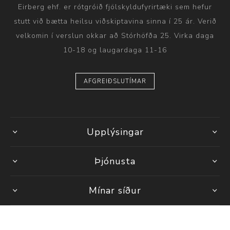
Eirberg ehf. er rótgróið fjölskyldufyrirtæki sem hefur
stutt við bætta heilsu viðskiptavina sinna í 25 ár. Verið
velkomin í verslun okkar að Stórhöfða 25. Virka daga
10-18 og laugardaga 11-16
AFGREIÐSLUTÍMAR
Upplýsingar
Þjónusta
Mínar síður