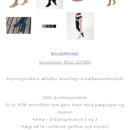
BAUERFEIND
Vörunúmer:
BAU-207800
Þrýstingssokkur ætlaður alvarlegri bláæðavandamálum
Stífir þrýstingssokkar
Er úr 40% microfiber sem gerir hann mjög þægilegan og
mjúkan
Kemur í þrýstingsklassa 2 og 3
Hægt að fá í nokkrum gerðum (sjá myndir)