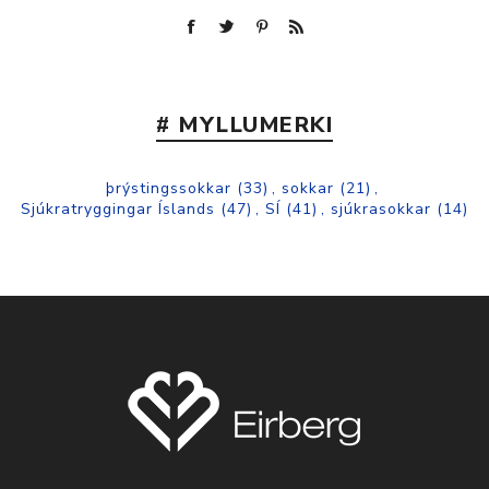
# MYLLUMERKI
þrýstingssokkar
(33)
,
sokkar
(21)
,
Sjúkratryggingar Íslands
(47)
,
SÍ
(41)
,
sjúkrasokkar
(14)