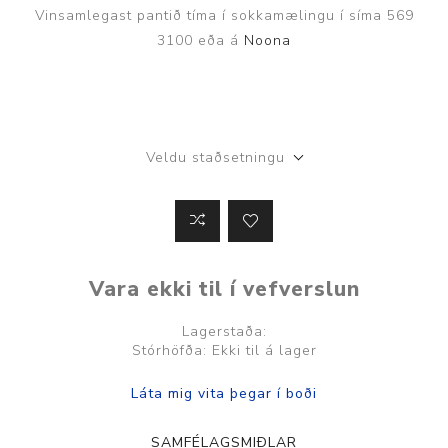
Vinsamlegast pantið tíma í sokkamælingu í síma 569
3100 eða á
Noona
Veldu staðsetningu
Vara ekki til í vefverslun
Lagerstaða:
Stórhöfða: Ekki til á lager
SAMFÉLAGSMIÐLAR