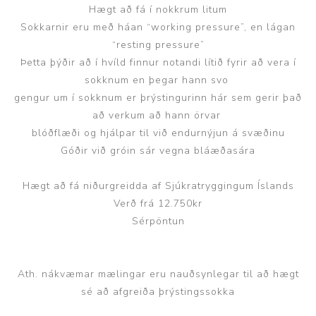
Hægt að fá í nokkrum litum
Sokkarnir eru með háan “working pressure”, en lágan
“resting pressure”
Þetta þýðir að í hvíld finnur notandi lítið fyrir að vera í
sokknum en þegar hann svo
gengur um í sokknum er þrýstingurinn hár sem gerir það
að verkum að hann örvar
blóðflæði og hjálpar til við endurnýjun á svæðinu
Góðir við gróin sár vegna bláæðasára
Hægt að fá niðurgreidda af Sjúkratryggingum Íslands
Verð frá 12.750kr
Sérpöntun
Ath. nákvæmar mælingar eru nauðsynlegar til að hægt
sé að afgreiða þrýstingssokka