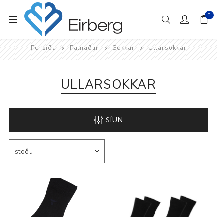
0
Forsíða
Fatnaður
Sokkar
Ullarsokkar
ULLARSOKKAR
SÍUN