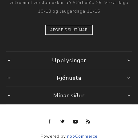
velkomin í verslun okkar að Stórhöfða 25. Virka daga
10-18 og laugardaga 11-16
AFGREIÐSLUTÍMAR
Upplýsingar
Þjónusta
Mínar síður
Powered by
nopCommerce