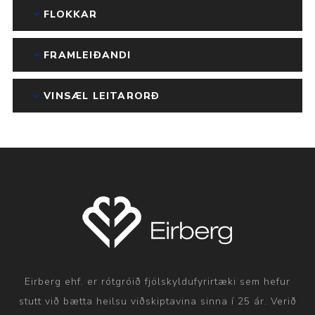
FLOKKAR
FRAMLEIÐANDI
VINSÆL LEITARORÐ
Eirberg ehf. er rótgróið fjölskyldufyrirtæki sem hefur
stutt við bætta heilsu viðskiptavina sinna í 25 ár. Verið