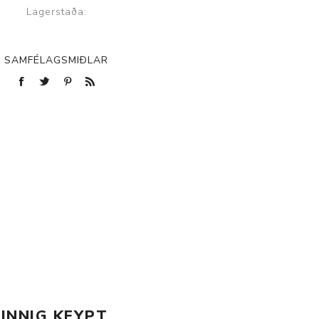
Lagerstaða:
p
SAMFÉLAGSMIÐLAR
INNIG KEYPT