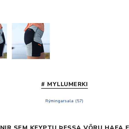
Nálastungudýnur
Réttstöðubelti
Íþrótta- og Kinesiotei
# MYLLUMERKI
Rýmingarsala
(57)
INIR SEM KEYPTU ÞESSA VÖRU HAFA E