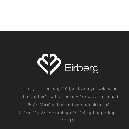
Eirberg ehf. er rótgróið fjölskyldufyrirtæki sem
hefur stutt við bætta heilsu viðskiptavina sinna í
25 ár. Verið velkomin í verslun okkar að
Stórhöfða 25. Virka daga 10-18 og laugardaga
11-16