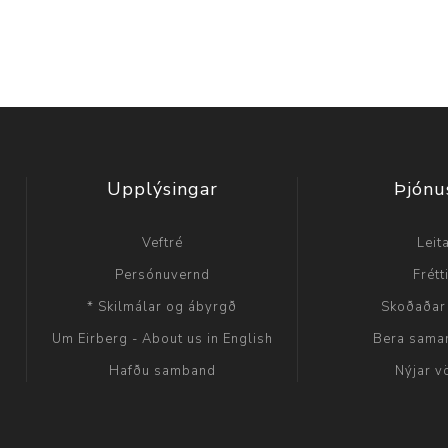
Upplýsingar
Þjónu
Veftré
Leit
Persónuvernd
Frétt
* Skilmálar og ábyrgð
Skoðaðar
Um Eirberg - About us in English
Bera sama
Hafðu samband
Nýjar v