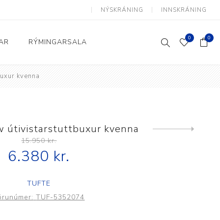
NÝSKRÁNING
INNSKRÁNING
0
0
AR
RÝMINGARSALA
buxur kvenna
Heimili og skrifstofa
kkur
Baðherbergi
Eldhús
w útivistarstuttbuxur kvenna
Next
product
15.950 kr.
Lyftihægindastólar
6.380 kr.
Ruslafötur
Stólar og vinnuvernd
TUFTE
æki
Svefnherbergi
örunúmer:
TUF-5352074
Athafnir daglegs lífs