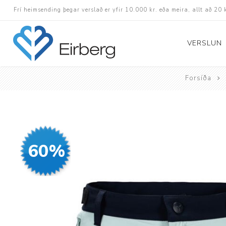
Frí heimsending þegar verslað er yfir 10.000 kr. eða meira, allt að 20 
VERSLUN
Forsíða
Skór
Götuskór
Hlaupaskór
60%
Utanvega- og göng
Barnaskór
Inniskór
Eldri skór á afslætt