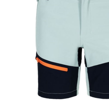
Aðrar vörur
Ljós og öryggi
Stafir og
gönguhjálpartæki
Ferðavörur