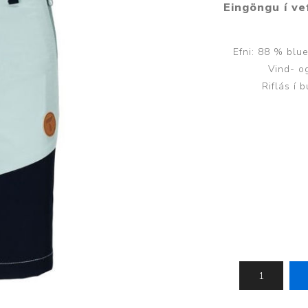
Eingöngu í vef
Húfur og vettlingar
Vogir og mælar
Sólgleraugu
Raförvun
Efni: 88 % bl
Íþróttafatnaður
Vind- og
Riflás í 
Aðgerðar- og þrýstingsfatnaður
Aðgerðarfatnaður
Aðrar æfingavörur
Brjóstaaðgerðir
Æfingadýnur og bolta
Þrýstingsvörur
Vatnsflöskur og brús
Gigtarvörur
Hita- og kælimeðferð
Stuðningshlífar
Næring
Jógavörur