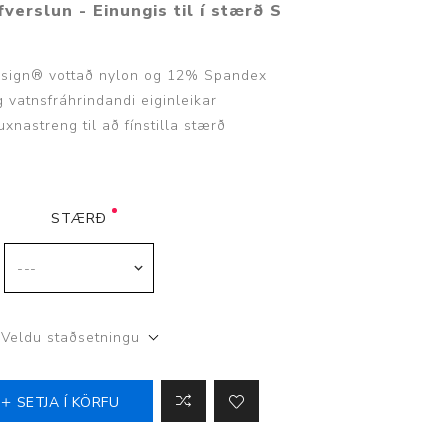
verslun - Einungis til í s
tærð S
uesign® vottað nylon og 12% Spandex
 vatnsfráhrindandi eiginleikar
buxnastreng til að fínstilla stærð
Þjálfun og endurhæfing
STÆRÐ
r
ar
Veldu staðsetningu
SETJA Í KÖRFU