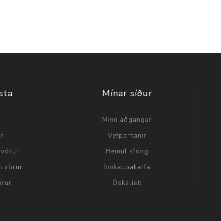
sta
Mínar síður
a
Minn aðgangur
ir
Vefpantanir
 vörur
Heimilisföng
n vörur
Innkaupakarfa
örur
Óskalisti