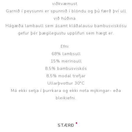
viðkvæmust.
Garnið í peysunni er spunnið í blöndu og þú færð því ull
við húðina.
Hágæða lambaull sem ásamt kláðalausu bambusviskósu
gefur þér þægilegustu upplifun sem hægt er.
Efni:
68% lambsull
15% merinoull
8,5% bambusviskós
8,5% modal trefjar
Ullarþvottur 30°C
Má ekki setja í þurrkara og ekki nota mýkingar- eða
bleikiefni.
STÆRÐ