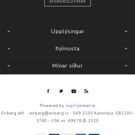
AFGREIÐSLUTÍMAR
Upplýsingar
Þjónusta
Mínar síður
Powered by
nopCommerce
Eirberg ehf. - eirberg@eirberg.is - 569 3100 Kennitala: 581200-
3740 - VSK-nr: 69578 © 2020