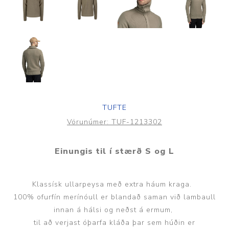
TUFTE
Vörunúmer:
TUF-1213302
Einungis til í stærð S og L
Klassísk ullarpeysa með extra háum kraga.
100% ofurfín merínóull er blandað saman við lambaull
innan á hálsi og neðst á ermum,
til að verjast óþarfa kláða þar sem húðin er