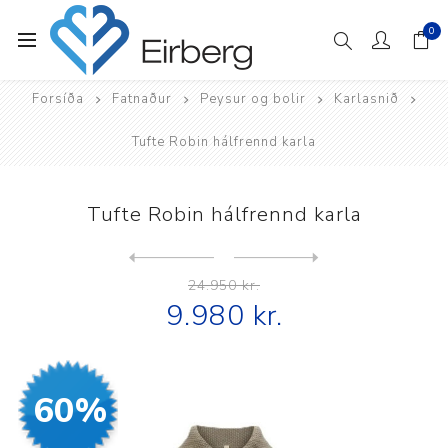
0
Forsíða
Fatnaður
Peysur og bolir
Karlasnið
Tufte Robin hálfrennd karla
Tufte Robin hálfrennd karla
Next
product
Previous product
Tufte Robin Low hálfrennd k...
24.950 kr.
9.980 kr.
60%