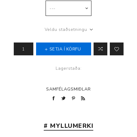
Veldu staðsetningu
SETJA Í KÖRFU
Lagerstaða:
SAMFÉLAGSMIÐLAR
# MYLLUMERKI