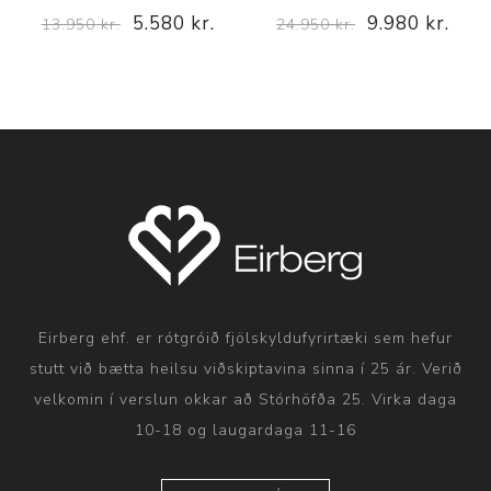
5.580 kr.
9.980 kr.
13.950 kr.
24.950 kr.
Eirberg ehf. er rótgróið fjölskyldufyrirtæki sem hefur
stutt við bætta heilsu viðskiptavina sinna í 25 ár. Verið
velkomin í verslun okkar að Stórhöfða 25. Virka daga
10-18 og laugardaga 11-16