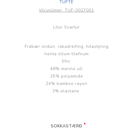
TUFTE
Vörunúmer:
TUF-3027001
Litur Svartur
Frábær öndun, rakadreifing, hitastýring
henta öllum tilefnum
Efni:
48% merino ull
25% polyamide
24% bamboo rayon
3% elastane
SOKKASTÆRÐ