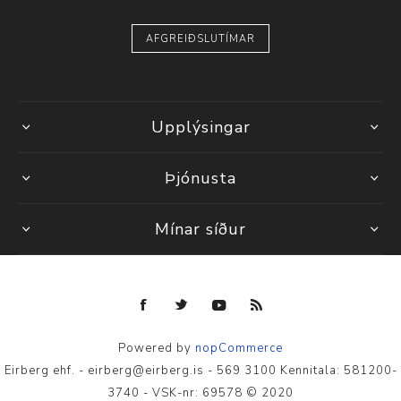
AFGREIÐSLUTÍMAR
Upplýsingar
Þjónusta
Mínar síður
Powered by
nopCommerce
Eirberg ehf. - eirberg@eirberg.is - 569 3100 Kennitala: 581200-
3740 - VSK-nr: 69578 © 2020