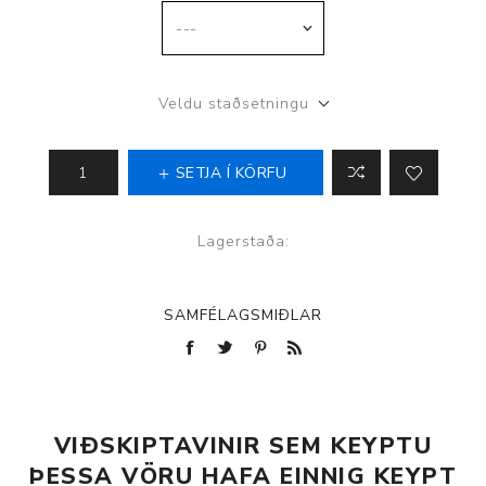
Veldu staðsetningu
SETJA Í KÖRFU
Lagerstaða:
SAMFÉLAGSMIÐLAR
VIÐSKIPTAVINIR SEM KEYPTU
ÞESSA VÖRU HAFA EINNIG KEYPT