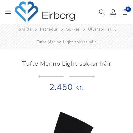
0
Forsíða
Fatnaður
Sokkar
Ullarsokkar
Tufte Merino Light sokkar háir
Tufte Merino Light sokkar háir
Next
product
Previous product
Tufte Merino Light sokkar h...
2.450 kr.