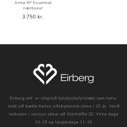
Anita RF Essential
nærbuxur
3.750 kr.
Eirberg ehf. er rótgróið fjölskyldufyrirtæki sem hefur
stutt við bætta heilsu viðskiptavina sinna í 25 ár. Verið
velkomin í verslun okkar að Stórhöfða 25. Virka daga
10-18 og laugardaga 11-16