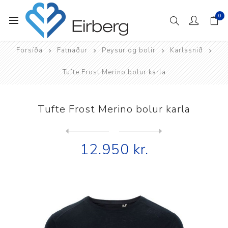
0
Forsíða
Fatnaður
Peysur og bolir
Karlasnið
Tufte Frost Merino bolur karla
Tufte Frost Merino bolur karla
Next
product
Previous product
Tufte Frost Merino bolur sí...
12.950 kr.