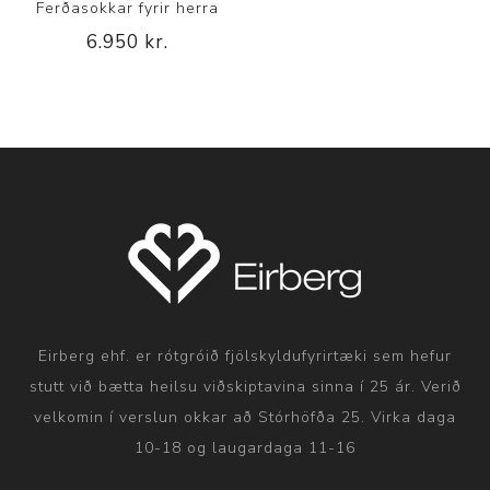
Ferðasokkar fyrir herra
6.950 kr.
Eirberg ehf. er rótgróið fjölskyldufyrirtæki sem hefur
stutt við bætta heilsu viðskiptavina sinna í 25 ár. Verið
velkomin í verslun okkar að Stórhöfða 25. Virka daga
10-18 og laugardaga 11-16