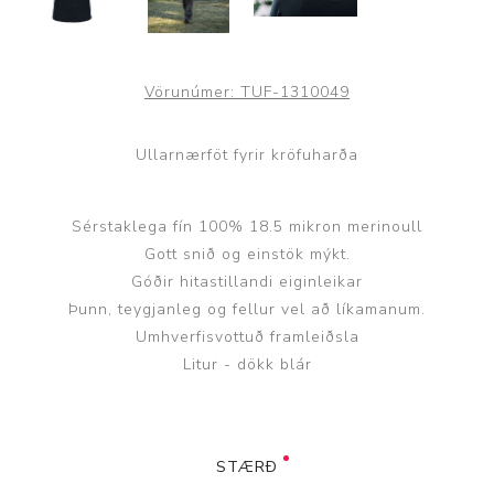
Vörunúmer:
TUF-1310049
Ullarnærföt fyrir kröfuharða
Sérstaklega fín 100% 18.5 mikron merinoull
Gott snið og einstök mýkt.
Góðir hitastillandi eiginleikar
Þunn, teygjanleg og fellur vel að líkamanum.
Umhverfisvottuð framleiðsla
Litur - dökk blár
STÆRÐ