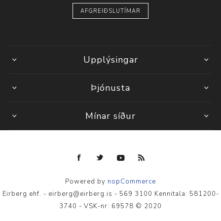
AFGREIÐSLUTÍMAR
Upplýsingar
Þjónusta
Mínar síður
Powered by
nopCommerce
Eirberg ehf. - eirberg@eirberg.is - 569 3100 Kennitala: 581200-
3740 - VSK-nr: 69578 © 2020