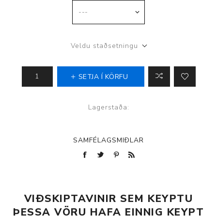
Veldu staðsetningu
SETJA Í KÖRFU
Lagerstaða:
SAMFÉLAGSMIÐLAR
VIÐSKIPTAVINIR SEM KEYPTU
ÞESSA VÖRU HAFA EINNIG KEYPT