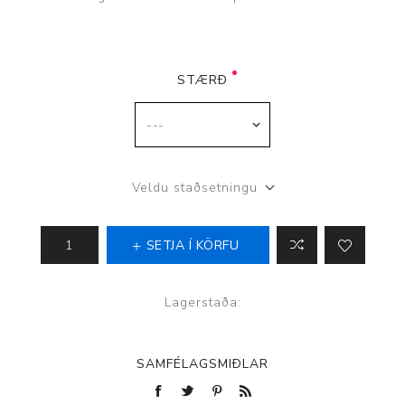
STÆRÐ
Veldu staðsetningu
SETJA Í KÖRFU
Lagerstaða:
SAMFÉLAGSMIÐLAR