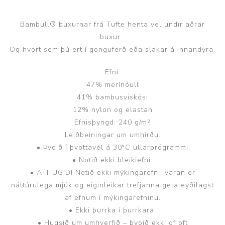
Bambull® buxurnar frá Tufte henta vel undir aðrar
buxur.
Og hvort sem þú ert í gönguferð eða slakar á innandyra.
Efni:
47% merínóull
41% bambusviskósi
12% nylon og elastan
Efnisþyngd: 240 g/m²
Leiðbeiningar um umhirðu:
• Þvoið í þvottavél á 30°C ullarprógrammi
• Notið ekki bleikiefni.
• ATHUGIÐ! Notið ekki mýkingarefni, varan er
náttúrulega mjúk og eiginleikar trefjanna geta eyðilagst
af efnum í mýkingarefninu.
• Ekki þurrka í þurrkara.
• Hugsið um umhverfið – þvoið ekki of oft