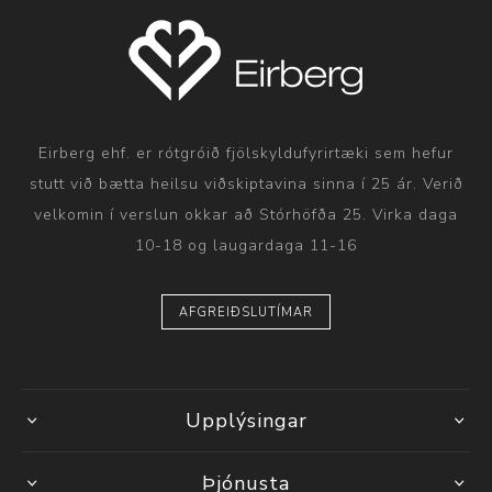
Eirberg ehf. er rótgróið fjölskyldufyrirtæki sem hefur
stutt við bætta heilsu viðskiptavina sinna í 25 ár. Verið
velkomin í verslun okkar að Stórhöfða 25. Virka daga
10-18 og laugardaga 11-16
AFGREIÐSLUTÍMAR
Upplýsingar
Þjónusta