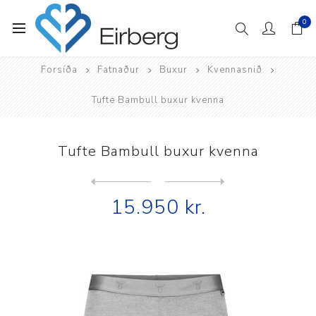
0
Forsíða
Fatnaður
Buxur
Kvennasnið
Tufte Bambull buxur kvenna
Tufte Bambull buxur kvenna
Next
product
Previous product
15.950 kr.