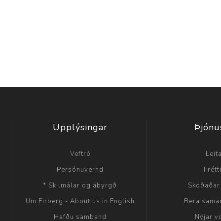
Upplýsingar
Þjónu
Veftré
Leit
Persónuvernd
Frétt
* Skilmálar og ábyrgð
Skoðaðar
Um Eirberg - About us in English
Bera sama
Hafðu samband
Nýjar v