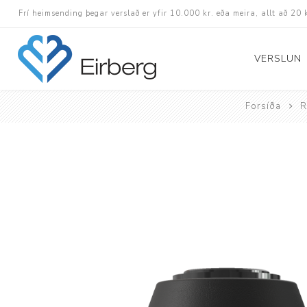
Frí heimsending þegar verslað er yfir 10.000 kr. eða meira, allt að 20 
VERSLUN
Forsíða
R
Skór
Götuskór
Hlaupaskór
Utanvega- og göng
Barnaskór
Inniskór
Eldri skór á afslætt