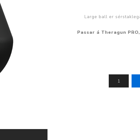
Húfur og vettlingar
Vogir og mælar
Sólgleraugu
Raförvun
Large ball er sérstakle
Íþróttafatnaður
Passar á Theragun PRO, 
Aðgerðar- og þrýstingsfatnaður
Aðgerðarfatnaður
Aðrar æfingavörur
Brjóstaaðgerðir
Æfingadýnur og bolta
Þrýstingsvörur
Vatnsflöskur og brús
Gigtarvörur
Hita- og kælimeðferð
Stuðningshlífar
Næring
Jógavörur