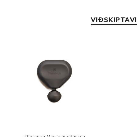
VIÐSKIPTAV
Theragun Mini 3 nuddbyssa