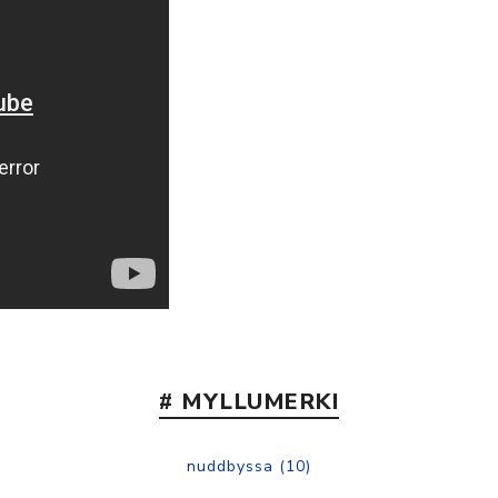
Nálastungudýnur
Réttstöðubelti
Íþrótta- og Kinesiotei
# MYLLUMERKI
nuddbyssa
(10)