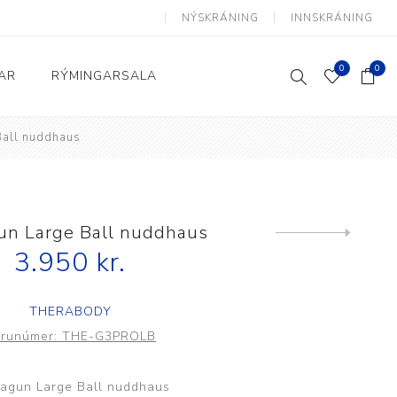
NÝSKRÁNING
INNSKRÁNING
0
0
AR
RÝMINGARSALA
Ball nuddhaus
Heimili og skrifstofa
kkur
Baðherbergi
Eldhús
un Large Ball nuddhaus
Next
product
3.950 kr.
Lyftihægindastólar
Ruslafötur
THERABODY
Stólar og vinnuvernd
runúmer:
THE-G3PROLB
æki
Svefnherbergi
Athafnir daglegs lífs
agun Large Ball nuddhaus