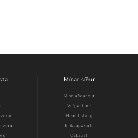
sta
Mínar síður
a
Minn aðgangur
ir
Vefpantanir
 vörur
Heimilisföng
n vörur
Innkaupakarfa
örur
Óskalisti