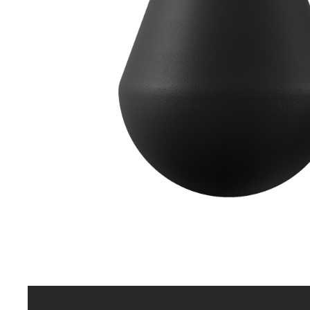
Aðrar vörur
Ljós og öryggi
Stafir og
gönguhjálpartæki
Ferðavörur