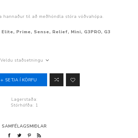
ga hannaður til að meðhöndla stóra vöðvahópa.
Elite, Prime, Sense, Relief, Mini, G3PRO, G3
Þjálfun og endurhæfing
Veldu staðsetningu
r
ar
SETJA Í KÖRFU
Lagerstaða:
Stórhöfða: 1
SAMFÉLAGSMIÐLAR