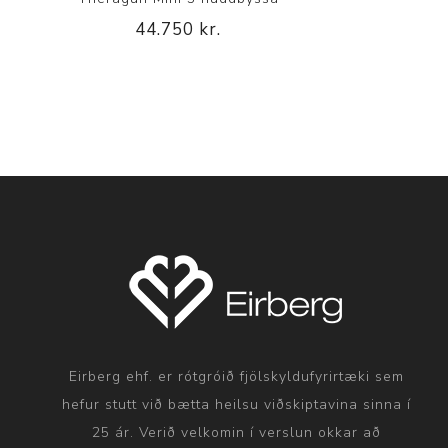
44.750 kr.
Eirberg ehf. er rótgróið fjölskyldufyrirtæki sem
hefur stutt við bætta heilsu viðskiptavina sinna í
25 ár. Verið velkomin í verslun okkar að