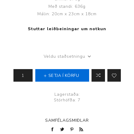
Með standi: 636g
Málin: 20cm x 23cm x 18cm
Stuttar leiðbeiningar um notkun
Veldu staðsetningu
SETJA Í KÖRFU
Lagerstaða:
Stórhöfða: 7
SAMFÉLAGSMIÐLAR