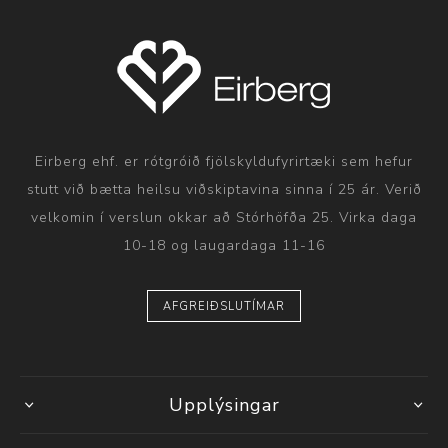
Eirberg ehf. er rótgróið fjölskyldufyrirtæki sem hefur
stutt við bætta heilsu viðskiptavina sinna í 25 ár. Verið
velkomin í verslun okkar að Stórhöfða 25. Virka daga
10-18 og laugardaga 11-16
AFGREIÐSLUTÍMAR
Upplýsingar