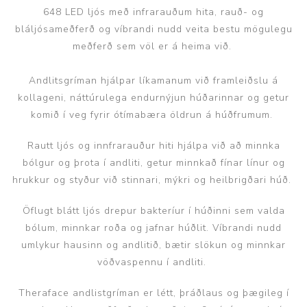
648 LED ljós með infrarauðum hita, rauð- og
bláljósameðferð og víbrandi nudd veita bestu mögulegu
meðferð sem völ er á heima við.
Andlitsgríman hjálpar líkamanum við framleiðslu á
kollageni, náttúrulega endurnýjun húðarinnar og getur
komið í veg fyrir ótímabæra öldrun á húðfrumum.
Rautt ljós og innfrarauður hiti hjálpa við að minnka
bólgur og þrota í andliti, getur minnkað fínar línur og
hrukkur og styður við stinnari, mýkri og heilbrigðari húð.
Öflugt blátt ljós drepur bakteríur í húðinni sem valda
bólum, minnkar roða og jafnar húðlit. Víbrandi nudd
umlykur hausinn og andlitið, bætir slökun og minnkar
vöðvaspennu í andliti.
Theraface andlistgríman er létt, þráðlaus og þægileg í