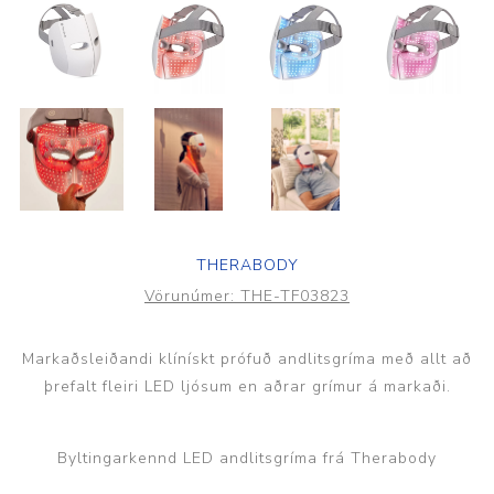
THERABODY
Vörunúmer:
THE-TF03823
Markaðsleiðandi klínískt prófuð andlitsgríma með allt að
þrefalt fleiri LED ljósum en aðrar grímur á markaði.
Byltingarkennd LED andlitsgríma frá Therabody