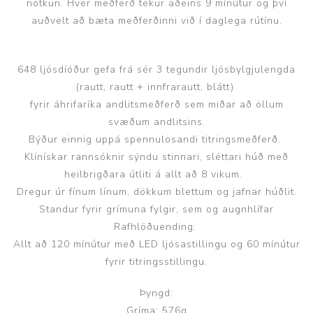
notkun. Hver meðferð tekur aðeins 9 mínútur og því
auðvelt að bæta meðferðinni við í daglega rútínu.
648 ljósdíóður gefa frá sér 3 tegundir ljósbylgjulengda
(rautt, rautt + innfrarautt, blátt)
fyrir áhrifaríka andlitsmeðferð sem miðar að öllum
svæðum andlitsins.
Býður einnig uppá spennulosandi titringsmeðferð.
Klínískar rannsóknir sýndu stinnari, sléttari húð með
heilbrigðara útliti á allt að 8 vikum.
Dregur úr fínum línum, dökkum blettum og jafnar húðlit.
Standur fyrir grímuna fylgir, sem og augnhlífar
Rafhlöðuending:
Allt að 120 mínútur með LED ljósastillingu og 60 mínútur
fyrir titringsstillingu.
Þyngd:
Gríma: 576g