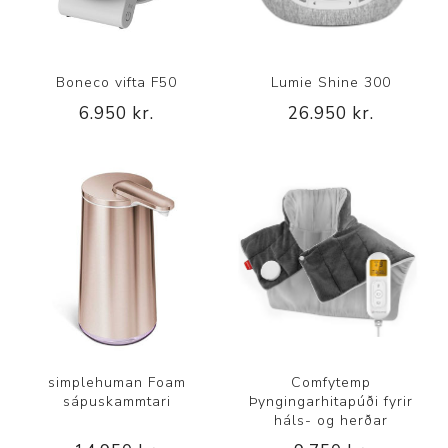
Boneco vifta F50
Lumie Shine 300
6.950 kr.
26.950 kr.
simplehuman Foam
Comfytemp
sápuskammtari
Þyngingarhitapúði fyrir
háls- og herðar