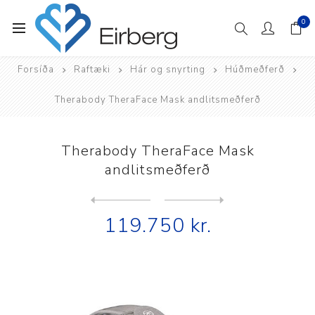
0
Forsíða
Raftæki
Hár og snyrting
Húðmeðferð
Therabody TheraFace Mask andlitsmeðferð
Therabody TheraFace Mask
andlitsmeðferð
Next
product
Previous product
Theraface Pro andlitsmeðfer...
119.750 kr.