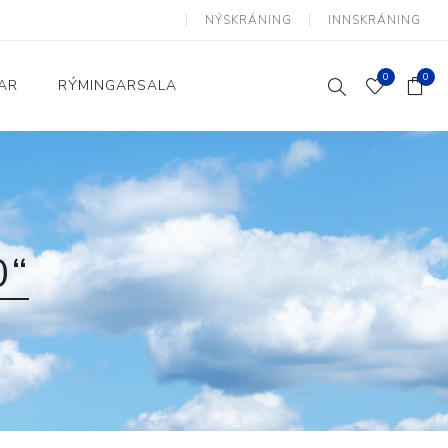
NÝSKRÁNING
INNSKRÁNING
0
0
AR
RÝMINGARSALA
Heimili og skrifstofa
kkur
Baðherbergi
Eldhús
0“
Lyftihægindastólar
Ruslafötur
Stólar og vinnuvernd
æki
Svefnherbergi
Athafnir daglegs lífs