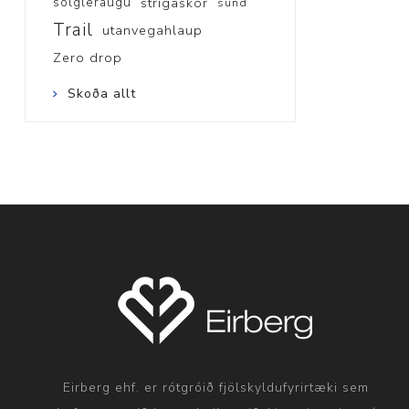
sólgleraugu
strigaskór
sund
Trail
utanvegahlaup
Zero drop
Skoða allt
Eirberg ehf. er rótgróið fjölskyldufyrirtæki sem