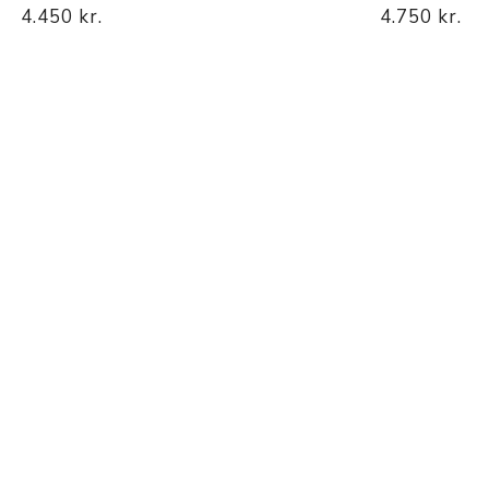
Nálastungudýnur
4.450 kr.
4.750 kr.
Réttstöðubelti
Íþrótta- og Kinesiotei