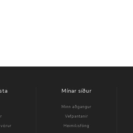
sta
Mínar síður
a
Minn aðgangur
ir
Vefpantanir
 vörur
Heimilisföng