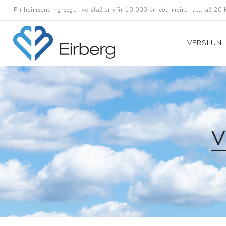
Frí heimsending þegar verslað er yfir 10.000 kr. eða meira, allt að 20 
VERSLUN
Skór
Götuskór
Hlaupaskór
V
Utanvega- og göng
Barnaskór
Inniskór
Eldri skór á afslætt