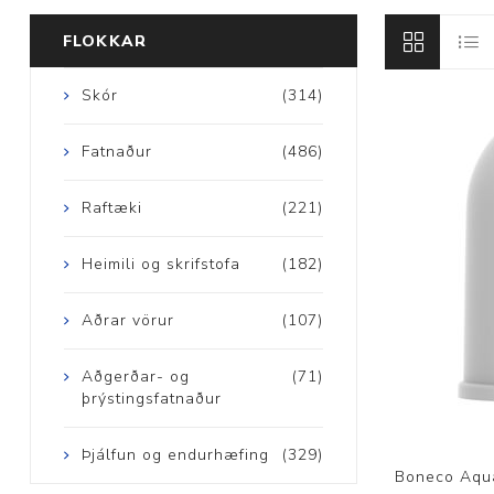
FLOKKAR
Skór
(314)
Aðrar vörur
Fatnaður
(486)
Ljós og öryggi
Raftæki
(221)
Stafir og
Heimili og skrifstofa
(182)
gönguhjálpartæki
Ferðavörur
Aðrar vörur
(107)
Aðgerðar- og
(71)
þrýstingsfatnaður
Þjálfun og endurhæfing
(329)
Boneco Aqua 