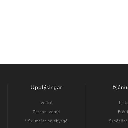
Upplýsingar
Þjónu
Veftré
Leit
Persónuvernd
Frétt
* Skilmálar og ábyrgð
Skoðaðar