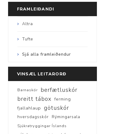
FRAMLEIÐANDI
Altra
Tufte
Sjá alla framleiðendur
VINSÆL LEITARORÐ
berfætluskór
Barnaskór
breitt tábox
ferming
götuskór
fjallahlaup
hversdagsskór
Rýmingarsala
Sjúkratryggingar Íslands