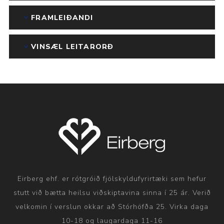
FRAMLEIÐANDI
VINSÆL LEITARORÐ
Eirberg ehf. er rótgróið fjölskyldufyrirtæki sem hefur
stutt við bætta heilsu viðskiptavina sinna í 25 ár. Verið
velkomin í verslun okkar að Stórhöfða 25. Virka daga
10-18 og laugardaga 11-16