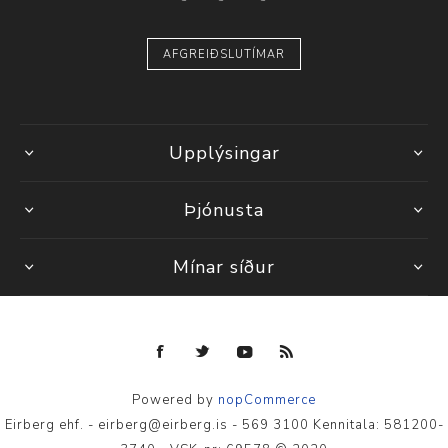
AFGREIÐSLUTÍMAR
Upplýsingar
Þjónusta
Mínar síður
Powered by
nopCommerce
Eirberg ehf. - eirberg@eirberg.is - 569 3100 Kennitala: 581200-