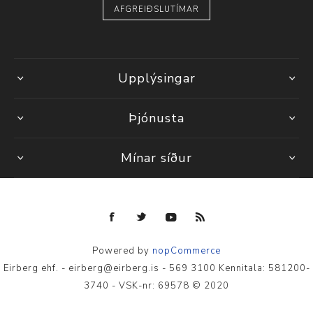
AFGREIÐSLUTÍMAR
Upplýsingar
Þjónusta
Mínar síður
Powered by
nopCommerce
Eirberg ehf. - eirberg@eirberg.is - 569 3100 Kennitala: 581200-
3740 - VSK-nr: 69578 © 2020