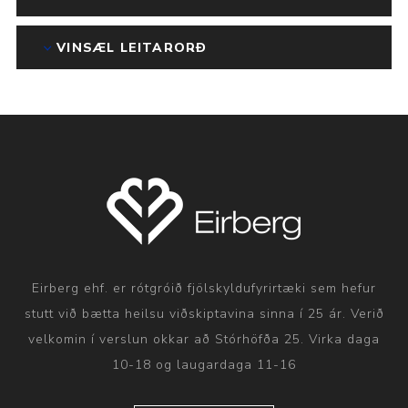
VINSÆL LEITARORÐ
Eirberg ehf. er rótgróið fjölskyldufyrirtæki sem hefur
stutt við bætta heilsu viðskiptavina sinna í 25 ár. Verið
velkomin í verslun okkar að Stórhöfða 25. Virka daga
10-18 og laugardaga 11-16