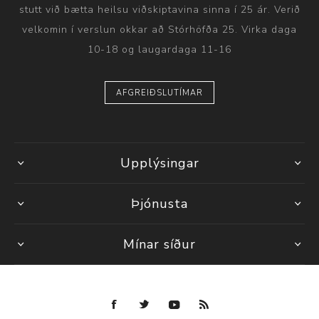
stutt við bætta heilsu viðskiptavina sinna í 25 ár. Verið
velkomin í verslun okkar að Stórhöfða 25. Virka daga
10-18 og laugardaga 11-16
AFGREIÐSLUTÍMAR
Upplýsingar
Þjónusta
Mínar síður