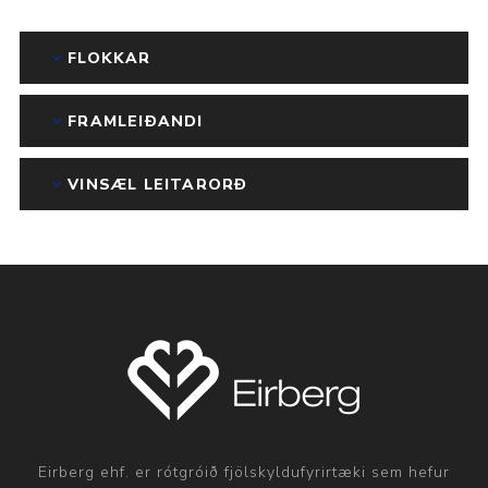
FLOKKAR
FRAMLEIÐANDI
VINSÆL LEITARORÐ
Eirberg ehf. er rótgróið fjölskyldufyrirtæki sem hefur