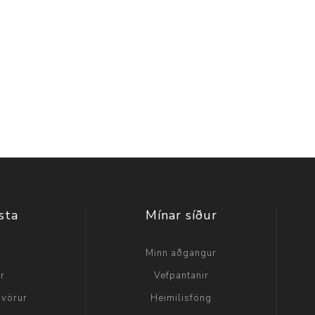
sta
Mínar síður
a
Minn aðgangur
ir
Vefpantanir
 vörur
Heimilisföng