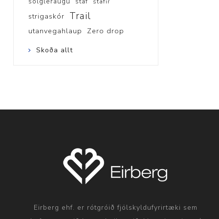
sólgleraugu
staf
stafir
Trail
strigaskór
utanvegahlaup
Zero drop
Skoða allt
Eirberg ehf. er rótgróið fjölskyldufyrirtæki sem