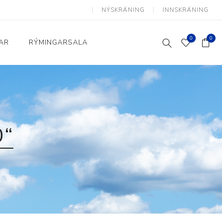
NÝSKRÁNING
INNSKRÁNING
0
0
AR
RÝMINGARSALA
Heimili og skrifstofa
kkur
Baðherbergi
Eldhús
0“
Lyftihægindastólar
Ruslafötur
Stólar og vinnuvernd
æki
Svefnherbergi
Athafnir daglegs lífs