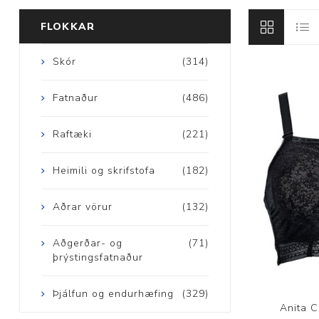
FLOKKAR
Skór
(314)
Aðrar vörur
Fatnaður
(486)
Ljós og öryggi
Raftæki
(221)
Stafir og
Heimili og skrifstofa
(182)
gönguhjálpartæki
Ferðavörur
Aðrar vörur
(132)
Aðgerðar- og
(71)
þrýstingsfatnaður
Þjálfun og endurhæfing
(329)
Anita C