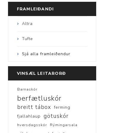
FRAMLEIÐANDI
Altra
Tufte
Sjá alla framleiðendur
VINSÆL LEITARORÐ
Barnaskór
berfætluskór
breitt tábox
ferming
götuskór
fjallahlaup
hversdagsskór
Rýmingarsala