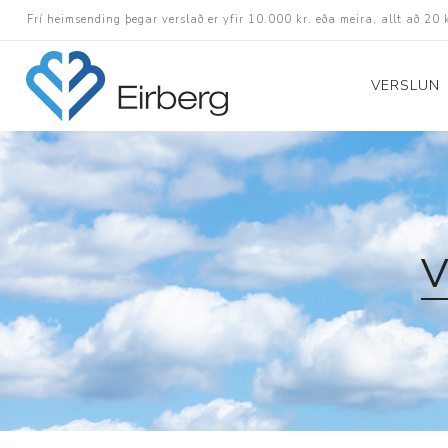
Frí heimsending þegar verslað er yfir 10.000 kr. eða meira, allt að 20 
VERSLUN
Skór
Götuskór
Hlaupaskór
V
Utanvega- og göng
Barnaskór
Inniskór
Eldri skór á afslætt