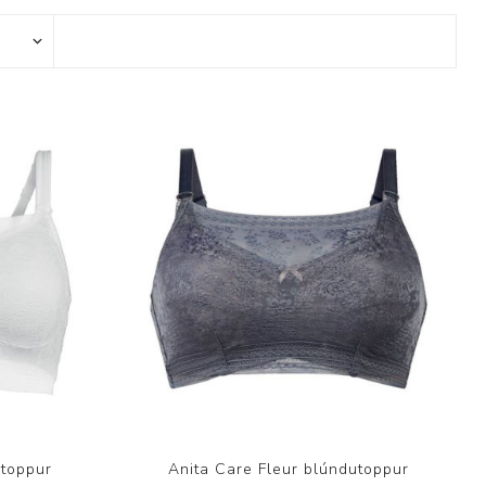
Þjálfun og endurhæfing
r
ar
utoppur
Anita Care Fleur blúndutoppur