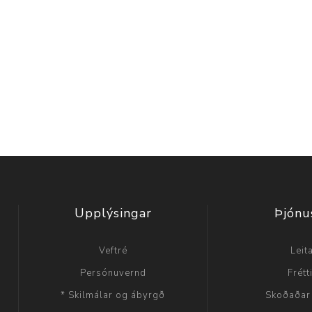
Upplýsingar
Þjónu
Veftré
Leit
Persónuvernd
Frétt
* Skilmálar og ábyrgð
Skoðaðar