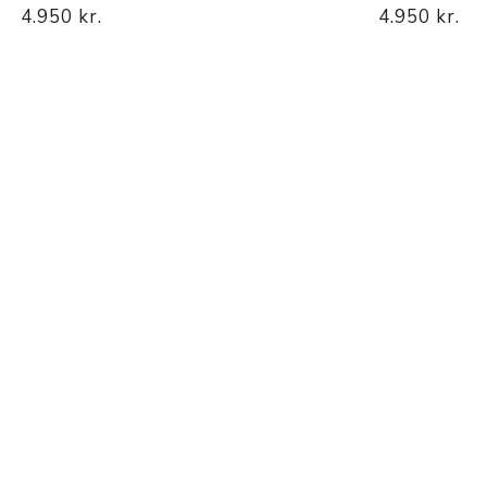
Nálastungudýnur
4.950 kr.
4.950 kr.
Réttstöðubelti
Íþrótta- og Kinesiotei