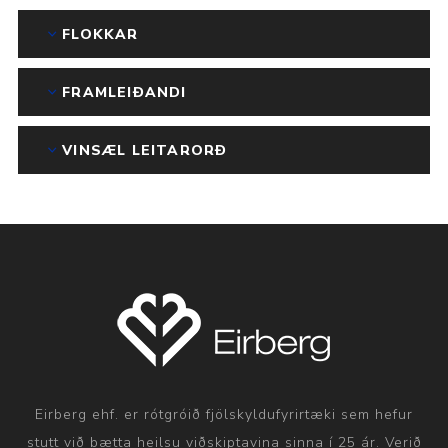
FLOKKAR
FRAMLEIÐANDI
VINSÆL LEITARORÐ
Eirberg ehf. er rótgróið fjölskyldufyrirtæki sem hefur
stutt við bætta heilsu viðskiptavina sinna í 25 ár. Verið