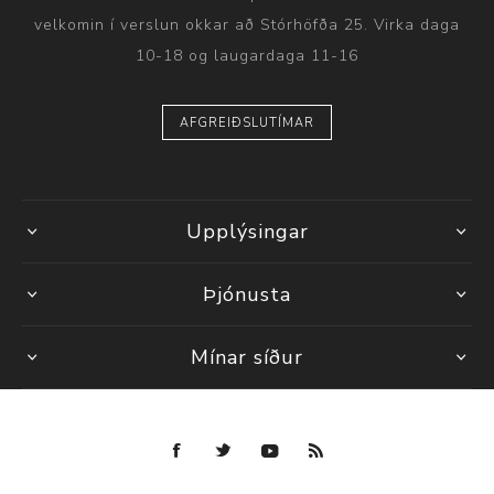
velkomin í verslun okkar að Stórhöfða 25. Virka daga
10-18 og laugardaga 11-16
AFGREIÐSLUTÍMAR
Upplýsingar
Þjónusta
Mínar síður