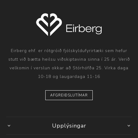
Eirberg ehf. er rótgróið fjölskyldufyrirtæki sem hefur
stutt við bætta heilsu viðskiptavina sinna í 25 ár. Verið
velkomin í verslun okkar að Stórhöfða 25. Virka daga
10-18 og laugardaga 11-16
AFGREIÐSLUTÍMAR
Upplýsingar