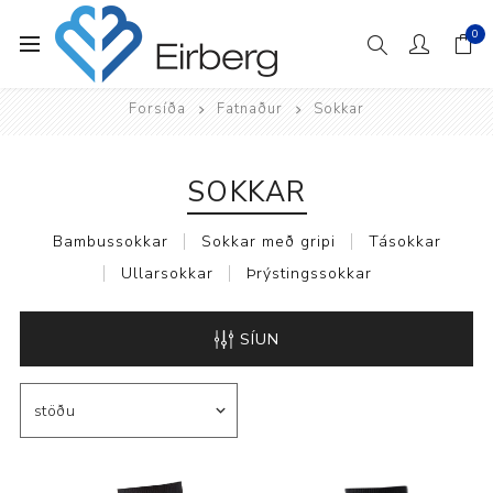
0
Forsíða
Fatnaður
Sokkar
SOKKAR
Bambussokkar
Sokkar með gripi
Tásokkar
Ullarsokkar
Þrýstingssokkar
SÍUN