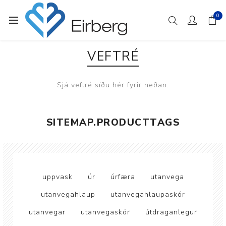
0
VEFTRÉ
Sjá veftré síðu hér fyrir neðan.
SITEMAP.PRODUCTTAGS
uppvask
úr
úrfæra
utanvega
utanvegahlaup
utanvegahlaupaskór
utanvegar
utanvegaskór
útdraganlegur