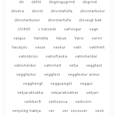
úti
útiföt
útigöngugrind
útigrind
útivera
útivist
útivistahúfa
útivistarbolur
útivistarbuxur
útivistarhúfa
útsveigt bak
UV400
v hálsmál
vafningar
vagn
valgus
Valletta
Value
Vario
varnir
Vasaljós
vasar
vaskur
vatn
vatnhelt
vatnsbrúsi
vatnsflaska
vatnsheldar
vatnsheldur
vatnshelt
vefja
veggfast
veggfastur
veggfest
veggfestur armur
vegghengt
veggspegill
veggur
vekjaraklukka
vekjaraklukkar
vekjari
veltiborð
veltisessa
veltivörn
venjuleg hækja
ver
ver. sessuver
vesti