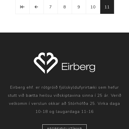
7
8
9
10
11
Eirberg ehf. er rótgróið fjölskyldufyrirtæki sem hefur
stutt við bætta heilsu viðskiptavina sinna í 25 ár. Verið
velkomin í verslun okkar að Stórhöfða 25. Virka daga
10-18 og laugardaga 11-16