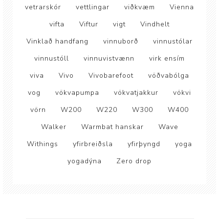
vetrarskór
vettlingar
viðkvæm
Vienna
vifta
Viftur
vigt
Vindhelt
Vinklað handfang
vinnuborð
vinnustólar
vinnustóll
vinnuvistvænn
virk ensím
viva
Vivo
Vivobarefoot
vöðvabólga
vog
vökvapumpa
vökvatjakkur
vökvi
vörn
W200
W220
W300
W400
Walker
Warmbat hanskar
Wave
Withings
yfirbreiðsla
yfirþyngd
yoga
yogadýna
Zero drop