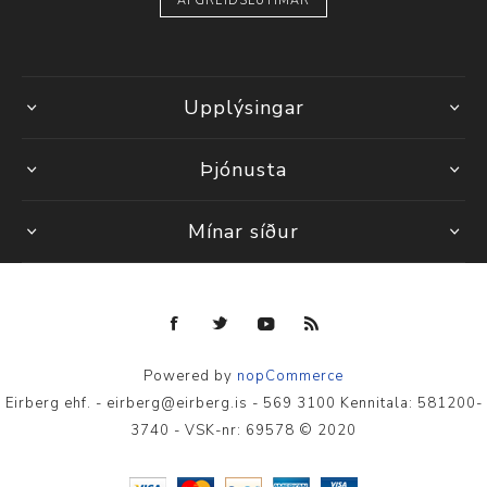
AFGREIÐSLUTÍMAR
Upplýsingar
Þjónusta
Mínar síður
Powered by
nopCommerce
Eirberg ehf. - eirberg@eirberg.is - 569 3100 Kennitala: 581200-
3740 - VSK-nr: 69578 © 2020