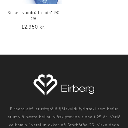
Sissel Nuddrúlla hörð 90
cm
12.950 kr.
Eirberg ehf. er rótgróið fjölskyldufyrirtæki sem hefur
stutt við bætta heilsu viðskiptavina sinna í 25 ár. Verið
velkomin í verslun okkar að Stórhöfða 25. Virka daga