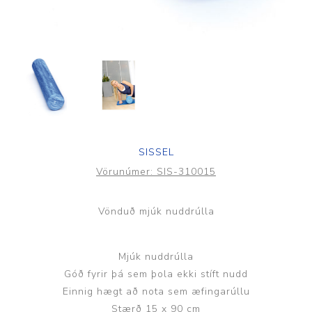
SISSEL
Vörunúmer:
SIS-310015
Vönduð mjúk nuddrúlla
Mjúk nuddrúlla
Góð fyrir þá sem þola ekki stíft nudd
Einnig hægt að nota sem æfingarúllu
Stærð 15 x 90 cm