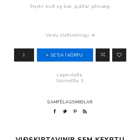
Styrkir kvið og bak, þjálfar jafnvægi
Veldu staðsetningu
SETJA Í KÖRFU
Lagerstaða:
Stórhöfða: 5
SAMFÉLAGSMIÐLAR
VIÐSKIPTAVINIR SEM KEYPTU