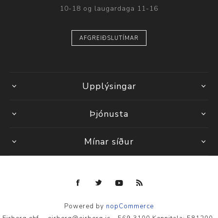
10-18 og laugardaga 11-16
AFGREIÐSLUTÍMAR
Upplýsingar
Þjónusta
Mínar síður
Powered by
nopCommerce