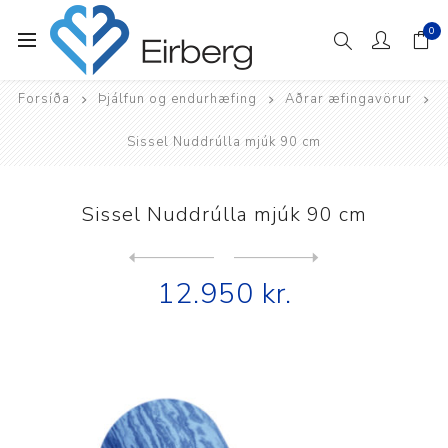
0
Forsíða
Þjálfun og endurhæfing
Aðrar æfingavörur
Sissel Nuddrúlla mjúk 90 cm
Sissel Nuddrúlla mjúk 90 cm
Next
product
Previous product
Sissel Nuddrúlla svört 100 ...
12.950 kr.