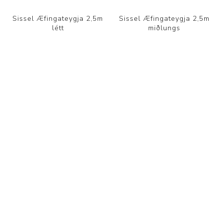
Sissel Æfingateygja 2,5m
Sissel Æfingateygja 2,5m
létt
miðlungs
2.450 kr.
2.450 kr.
FLOKKAR
FRAMLEIÐANDI
VINSÆL LEITARORÐ