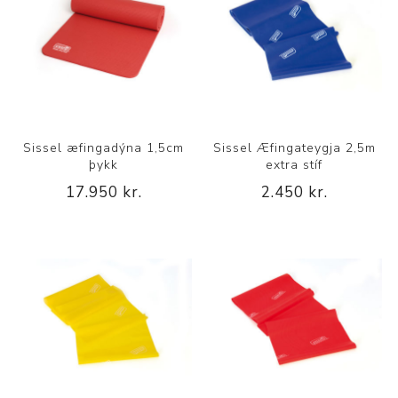
Sissel æfingadýna 1,5cm
Sissel Æfingateygja 2,5m
þykk
extra stíf
17.950 kr.
2.450 kr.