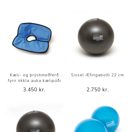
Kæli- og þrýstimeðferð
Sissel Æfingabolti 22 cm
fyrir ökkla auka kælipúði
3.450 kr.
2.750 kr.