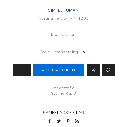
SIMPLEHUMAN
Vörunúmer:
SIM-KT1200
Litur svartur
Veldu staðsetningu
SETJA Í KÖRFU
Lagerstaða:
Stórhöfða: 3
SAMFÉLAGSMIÐLAR