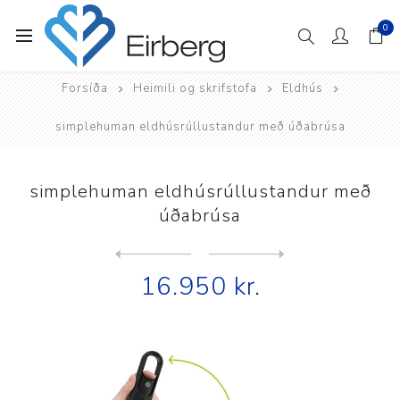
0
Forsíða
Heimili og skrifstofa
Eldhús
simplehuman eldhúsrúllustandur með úðabrúsa
simplehuman eldhúsrúllustandur með
úðabrúsa
Next
product
Previous product
simplehuman eldhúsrúllustan...
16.950 kr.