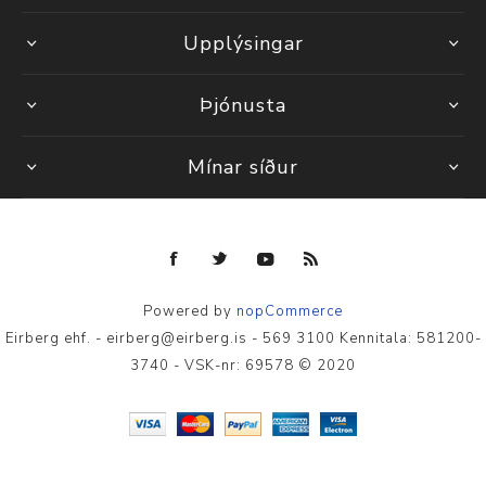
Upplýsingar
Þjónusta
Mínar síður
Powered by
nopCommerce
Eirberg ehf. - eirberg@eirberg.is - 569 3100 Kennitala: 581200-
3740 - VSK-nr: 69578 © 2020