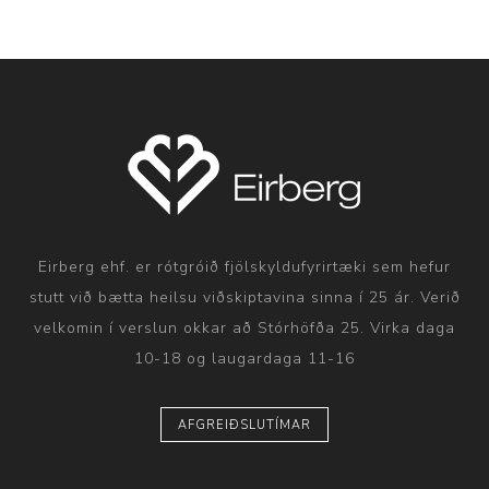
Eirberg ehf. er rótgróið fjölskyldufyrirtæki sem hefur
stutt við bætta heilsu viðskiptavina sinna í 25 ár. Verið
velkomin í verslun okkar að Stórhöfða 25. Virka daga
10-18 og laugardaga 11-16
AFGREIÐSLUTÍMAR