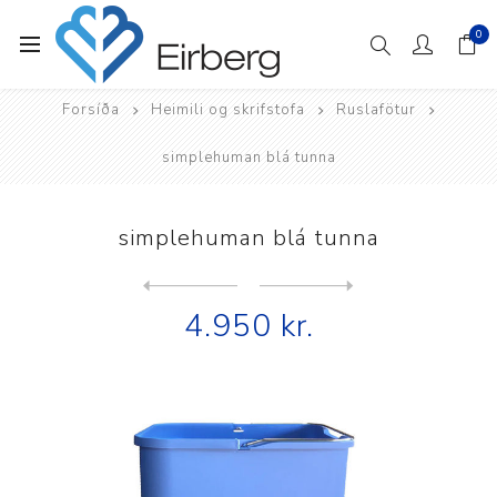
0
Forsíða
Heimili og skrifstofa
Ruslafötur
simplehuman blá tunna
simplehuman blá tunna
Next
product
Previous product
4.950 kr.