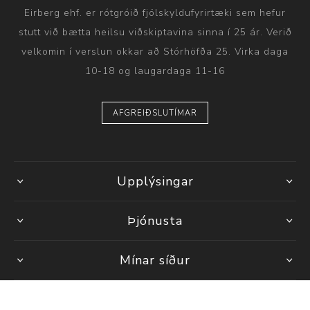
Eirberg ehf. er rótgróið fjölskyldufyrirtæki sem hefur
stutt við bætta heilsu viðskiptavina sinna í 25 ár. Verið
velkomin í verslun okkar að Stórhöfða 25. Virka daga
10-18 og laugardaga 11-16
AFGREIÐSLUTÍMAR
Upplýsingar
Þjónusta
Mínar síður