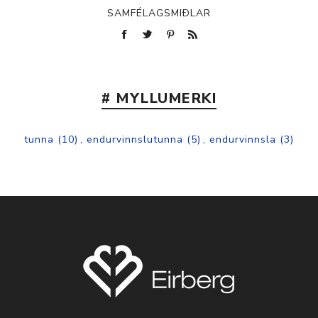
SAMFÉLAGSMIÐLAR
# MYLLUMERKI
tunna
(10)
,
endurvinnslutunna
(5)
,
endurvinnsla
(3)