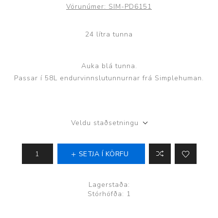
Vörunúmer:
SIM-PD6151
24 lítra tunna
Auka blá tunna.
Passar í 58L endurvinnslutunnurnar frá Simplehuman.
Veldu staðsetningu
SETJA Í KÖRFU
Lagerstaða:
Stórhöfða: 1