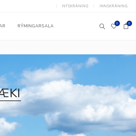
NÝSKRÁNING
INNSKRÁNING
0
0
AR
RÝMINGARSALA
Heimili og skrifstofa
kkur
Baðherbergi
Eldhús
ÆKI
Lyftihægindastólar
Ruslafötur
Stólar og vinnuvernd
æki
Svefnherbergi
Athafnir daglegs lífs