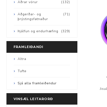
Aðrar vörur
(132)
Aðgerðar- og
(71)
þrýstingsfatnaður
Þjálfun og endurhæfing
(329)
FRAMLEIÐANDI
Altra
Tufte
Sjá alla framleiðendur
Jisu
VINSÆL LEITARORÐ