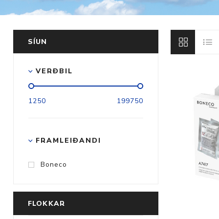
SÍUN
Aðrar vörur
VERÐBIL
Ljós og öryggi
1250
199750
Stafir og
gönguhjálpartæki
Ferðavörur
FRAMLEIÐANDI
Boneco
FLOKKAR