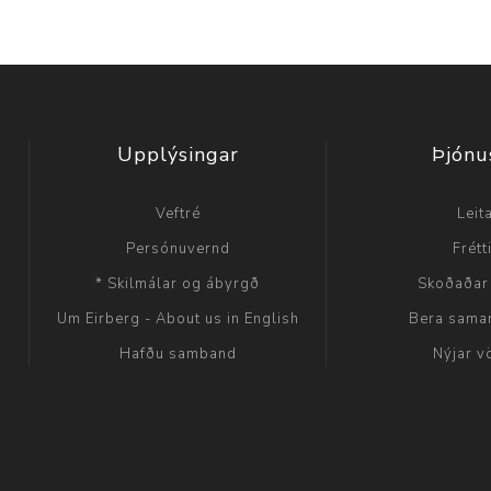
Upplýsingar
Þjónu
Veftré
Leit
Persónuvernd
Frétt
* Skilmálar og ábyrgð
Skoðaðar
Um Eirberg - About us in English
Bera sama
Hafðu samband
Nýjar v