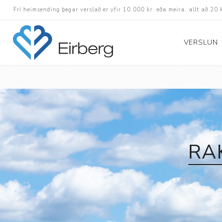
Frí heimsending þegar verslað er yfir 10.000 kr. eða meira, allt að 20 
VERSLUN
Skór
Götuskór
Hlaupaskór
Utanvega- og göng
RA
Barnaskór
Inniskór
Eldri skór á afslætt