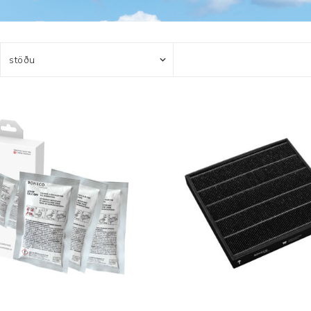
Húfur og vettlingar
Vogir og mælar
Sólgleraugu
Raförvun
Íþróttafatnaður
Aðgerðar- og þrýstingsfatnaður
Aðgerðarfatnaður
Aðrar æfingavörur
Brjóstaaðgerðir
Æfingadýnur og bolta
Þrýstingsvörur
Vatnsflöskur og brús
Gigtarvörur
Hita- og kælimeðferð
Stuðningshlífar
Næring
Jógavörur