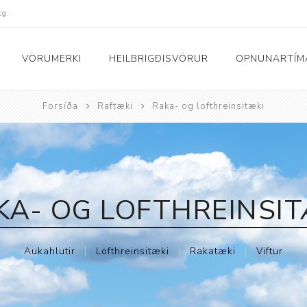
kg.
VÖRUMERKI
HEILBRIGÐISVÖRUR
OPNUNARTÍM
Forsíða
Raftæki
Raka- og lofthreinsitæki
Fatnaður
Raftæki
Peysur og bolir
Dagljós og vekjaraklu
Náttföt
Hár og snyrting
uskór
KA- OG LOFTHREINSIT
Buxur
Hljómtæki
Sokkar
Ilmgjafar
Yfirhafnir
Nudd- og hitatæki
Aukahlutir
Lofthreinsitæki
Rakatæki
Viftur
i
Sundfatnaður
Raka- og lofthreinsit
Nærföt
Snjallúr