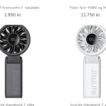
Nálastungudýnur
f hreinsiefni f. rakatæki
Filter fyrir H680 og 
Réttstöðubelti
2.950 kr.
11.750 kr.
Íþrótta- og Kinesiotei
Life Handheld 7 vifta
JisuLife Handheld 7 v