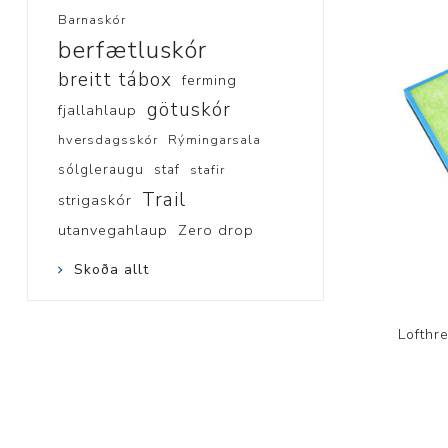
Barnaskór
berfætluskór
breitt tábox
ferming
götuskór
fjallahlaup
hversdagsskór
Rýmingarsala
sólgleraugu
staf
stafir
Trail
strigaskór
utanvegahlaup
Zero drop
Skoða allt
Lofthre