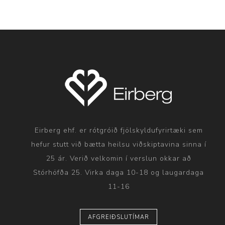
Eirberg ehf. er rótgróið fjölskyldufyrirtæki sem
hefur stutt við bætta heilsu viðskiptavina sinna í
25 ár. Verið velkomin í verslun okkar að
Stórhöfða 25. Virka daga 10-18 og laugardaga
11-16
AFGREIÐSLUTÍMAR