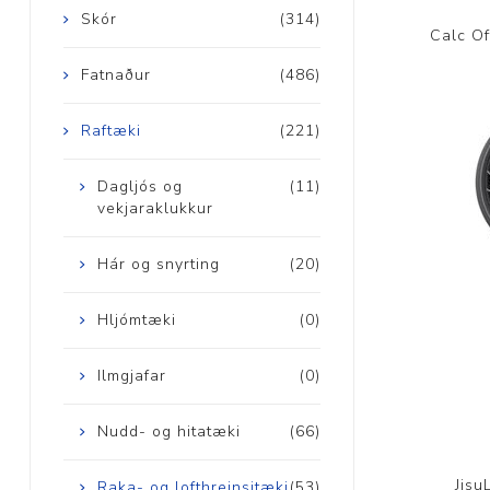
Skór
(314)
Calc Of
Fatnaður
(486)
Raftæki
(221)
Dagljós og
(11)
vekjaraklukkur
Hár og snyrting
(20)
Hljómtæki
(0)
Ilmgjafar
(0)
Nudd- og hitatæki
(66)
Jisu
Raka- og lofthreinsitæki
(53)