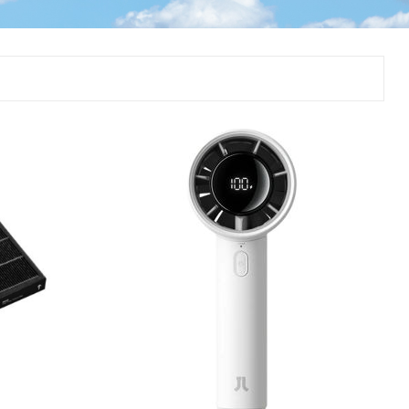
Þjálfun og endurhæfing
r
ar