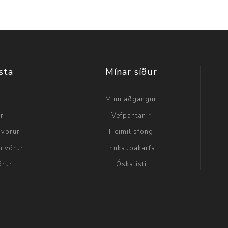
sta
Mínar síður
a
Minn aðgangur
ir
Vefpantanir
 vörur
Heimilisföng
n vörur
Innkaupakarfa
örur
Óskalisti