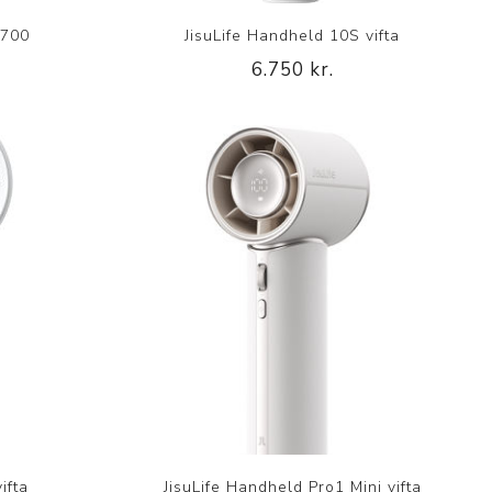
H700
JisuLife Handheld 10S vifta
6.750 kr.
p
ifta
JisuLife Handheld Pro1 Mini vifta