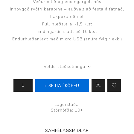
Veðurþolið og endingargott hús
Innbyggð ryðfrí karabína – auðvelt að festa á fatnað,
bakpoka eða ól
Full hleðsla á ~1,5 klst
Endingartími: allt að 10 klst
Endurhlaðanlegt með micro USB (snúra fylgir ekki)
Veldu staðsetningu
SETJA Í KÖRFU
Lagerstaða:
Stórhöfða: 10+
SAMFÉLAGSMIÐLAR