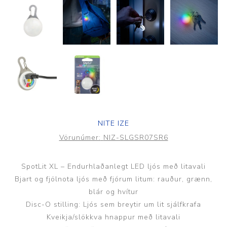
NITE IZE
Vörunúmer:
NIZ-SLGSR07SR6
SpotLit XL – Endurhlaðanlegt LED ljós með litavali
Bjart og fjölnota ljós með fjórum litum: rauður, grænn,
blár og hvítur
Disc-O stilling: Ljós sem breytir um lit sjálfkrafa
Kveikja/slökkva hnappur með litavali