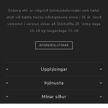
Eirberg ehf. er rótgróið fjölskyldufyrirtæki sem hefur
stutt við bætta heilsu viðskiptavina sinna í 25 ár. Verið
velkomin í verslun okkar að Stórhöfða 25. Virka daga
10-18 og laugardaga 11-16
AFGREIÐSLUTÍMAR
Upplýsingar
Þjónusta
Mínar síður