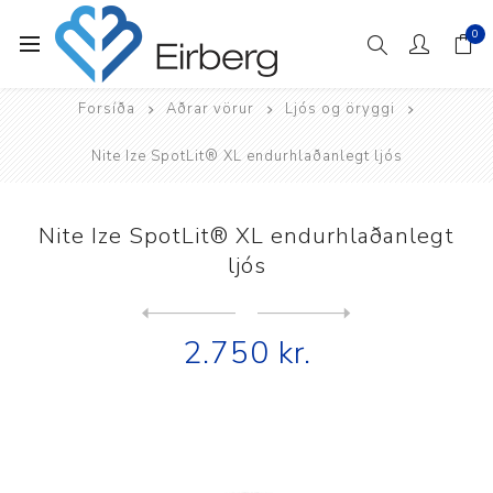
0
Forsíða
Aðrar vörur
Ljós og öryggi
Nite Ize SpotLit® XL endurhlaðanlegt ljós
Nite Ize SpotLit® XL endurhlaðanlegt
ljós
Next
product
Previous product
Nite Ize TagLit endurhlaðan...
2.750 kr.