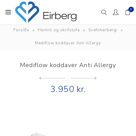
0
Forsíða
Heimili og skrifstofa
Svefnherbergi
Mediflow koddaver Anti Allergy
Mediflow koddaver Anti Allergy
Next
product
Previous product
Mediflow Original vatnskodd...
3.950 kr.