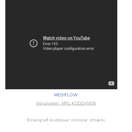
MEDIFLOW
Vörunúmer:
MFL-KODDAVER
Einangrað koddaver minnkar ofnæmi