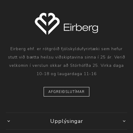
Eirberg ehf. er rótgróið fjölskyldufyrirtæki sem hefur
stutt við bætta heilsu viðskiptavina sinna í 25 ár. Verið
velkomin í verslun okkar að Stórhöfða 25. Virka daga
10-18 og laugardaga 11-16
AFGREIÐSLUTÍMAR
Upplýsingar