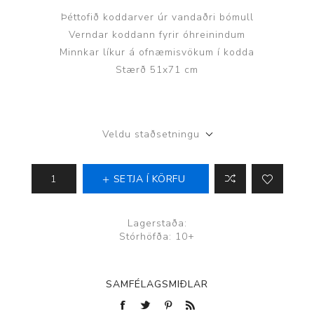
Þéttofið koddarver úr vandaðri bómull
Verndar koddann fyrir óhreinindum
Minnkar líkur á ofnæmisvökum í kodda
Stærð 51x71 cm
Veldu staðsetningu
SETJA Í KÖRFU
Lagerstaða:
Stórhöfða: 10+
SAMFÉLAGSMIÐLAR