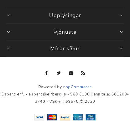
Upplýsingar
Þjónusta
Mínar síður
Powered by
nopCommerce
Eirberg ehf. - eirberg@eirberg.is - 569 3100 Kennitala: 581200-
3740 - VSK-nr: 69578 © 2020