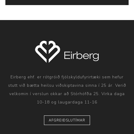
Eirberg ehf. er rótgróið fjölskyldufyrirtæki sem hefur
stutt við bætta heilsu viðskiptavina sinna í 25 ár. Verið
velkomin í verslun okkar að Stórhöfða 25. Virka daga
10-18 og laugardaga 11-16
AFGREIÐSLUTÍMAR