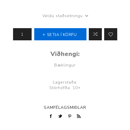
Veldu staðsetningu
SETJA Í KÖRFU
Viðhengi:
Bæklingur
Lagerstaða:
Stórhöfða: 10+
SAMFÉLAGSMIÐLAR