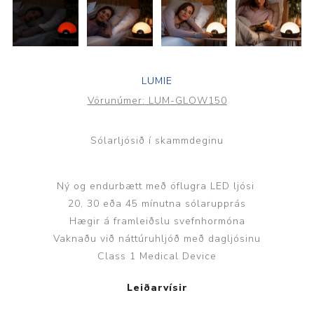
LUMIE
Vörunúmer:
LUM-GLOW150
Sólarljósið í skammdeginu
Ný og endurbætt með öflugra LED ljósi
20, 30 eða 45 mínutna sólarupprás
Hægir á framleiðslu svefnhormóna
Vaknaðu við náttúruhljóð með dagljósinu
Class 1 Medical Device
Leiðarvísir