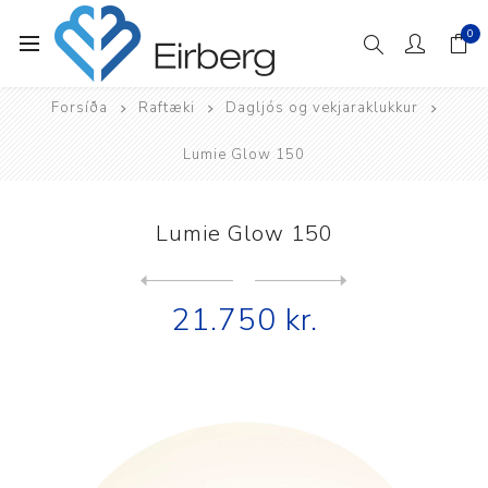
0
Forsíða
Raftæki
Dagljós og vekjaraklukkur
Lumie Glow 150
Lumie Glow 150
Next
product
Previous product
21.750 kr.