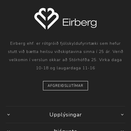
Eirberg ehf. er rótgróið fjölskyldufyrirtæki sem hefur
stutt við bætta heilsu viðskiptavina sinna í 25 ár. Verið
velkomin í verslun okkar að Stórhöfða 25. Virka daga
10-18 og laugardaga 11-16
AFGREIÐSLUTÍMAR
Upplýsingar