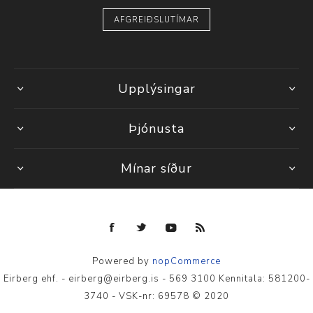
AFGREIÐSLUTÍMAR
Upplýsingar
Þjónusta
Mínar síður
Powered by
nopCommerce
Eirberg ehf. - eirberg@eirberg.is - 569 3100 Kennitala: 581200-
3740 - VSK-nr: 69578 © 2020