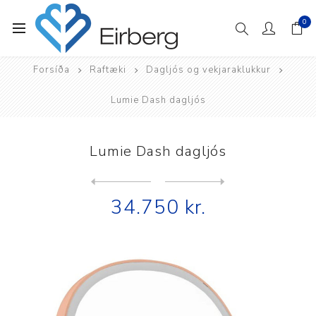
0
Forsíða
Raftæki
Dagljós og vekjaraklukkur
Lumie Dash dagljós
Lumie Dash dagljós
Next
product
Previous product
34.750 kr.