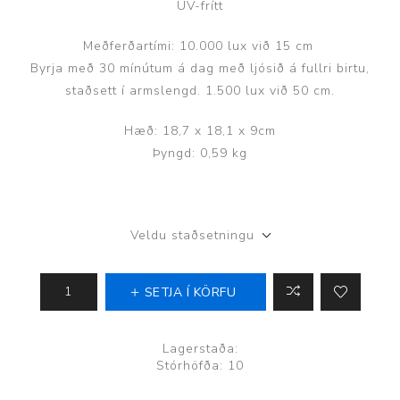
UV-frítt
Meðferðartími: 10.000 lux við 15 cm
Byrja með 30 mínútum á dag með ljósið á fullri birtu,
staðsett í armslengd. 1.500 lux við 50 cm.
Hæð: 18,7 x 18,1 x 9cm
Þyngd: 0,59 kg
Veldu staðsetningu
SETJA Í KÖRFU
Lagerstaða:
Stórhöfða: 10