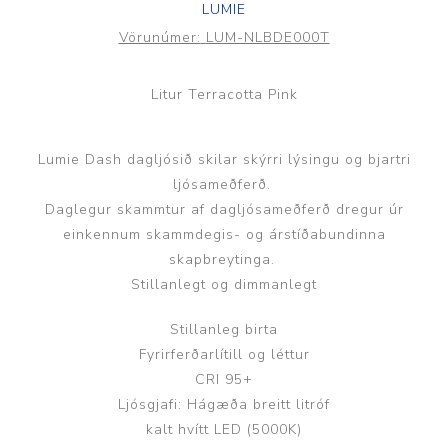
LUMIE
Vörunúmer:
LUM-NLBDE000T
Litur Terracotta Pink
Lumie Dash dagljósið skilar skýrri lýsingu og bjartri
ljósameðferð.
Daglegur skammtur af dagljósameðferð dregur úr
einkennum skammdegis- og árstíðabundinna
skapbreytinga.
Stillanlegt og dimmanlegt
Stillanleg birta
Fyrirferðarlítill og léttur
CRI 95+
Ljósgjafi: Hágæða breitt litróf
kalt hvítt LED (5000K)