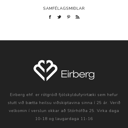
SAMFÉLAGSMIÐLAR
Eirberg ehf. er rótgróið fjölskyldufyrirtæki sem hefur
stutt við bætta heilsu viðskiptavina sinna í 25 ár. Verið
velkomin í verslun okkar að Stórhöfða 25. Virka daga
10-18 og laugardaga 11-16