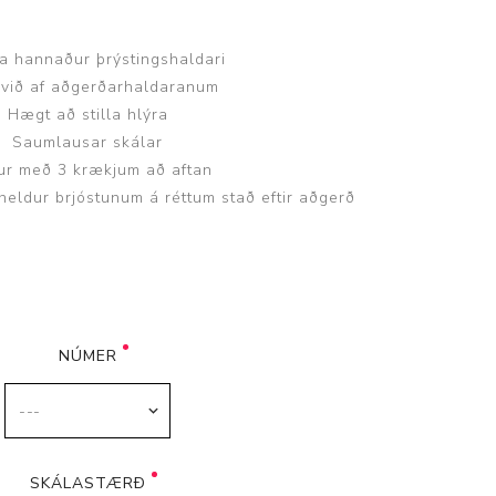
a hannaður þrýstingshaldari
 við af aðgerðarhaldaranum
Hægt að stilla hlýra
Saumlausar skálar
Þjálfun og endurhæfing
ur með 3 krækjum að aftan
heldur brjóstunum á réttum stað eftir aðgerð
r
ar
NÚMER
SKÁLASTÆRÐ