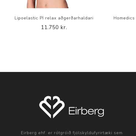
Lipoelastic PI relax aðgerðarhaldari
Homedics 
11.750 kr.
Eirberg ehf. er rótgróið fjölskyldufyrirtæki sem