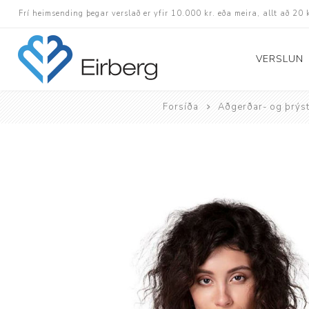
Frí heimsending þegar verslað er yfir 10.000 kr. eða meira, allt að 20 
VERSLUN
Forsíða
Aðgerðar- og þrýst
Skór
Götuskór
Hlaupaskór
Utanvega- og göng
Barnaskór
Inniskór
Eldri skór á afslætt