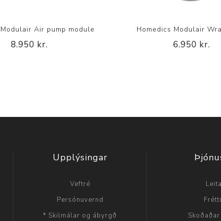
Modulair Air pump module
Homedics Modulair Wra
8.950 kr.
6.950 kr.
Upplýsingar
Þjónu
Veftré
Leit
Persónuvernd
Frétt
* Skilmálar og ábyrgð
Skoðaðar