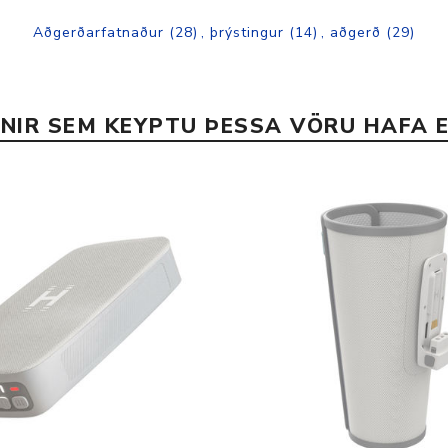
Aðgerðarfatnaður
(28)
,
þrýstingur
(14)
,
aðgerð
(29)
INIR SEM KEYPTU ÞESSA VÖRU HAFA E