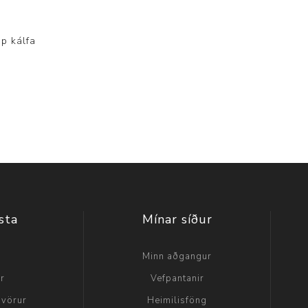
p kálfa
sta
Mínar síður
a
Minn aðgangur
ir
Vefpantanir
 vörur
Heimilisföng