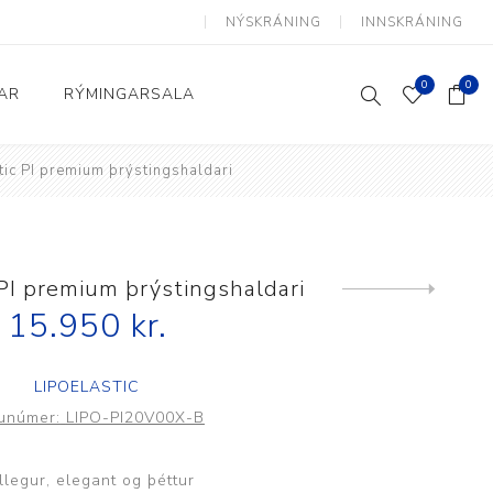
NÝSKRÁNING
INNSKRÁNING
0
0
AR
RÝMINGARSALA
tic PI premium þrýstingshaldari
Heimili og skrifstofa
kkur
Baðherbergi
Eldhús
 PI premium þrýstingshaldari
Next
product
15.950 kr.
Lyftihægindastólar
Ruslafötur
LIPOELASTIC
Stólar og vinnuvernd
unúmer:
LIPO-PI20V00X-B
æki
Svefnherbergi
Athafnir daglegs lífs
llegur, elegant og þéttur