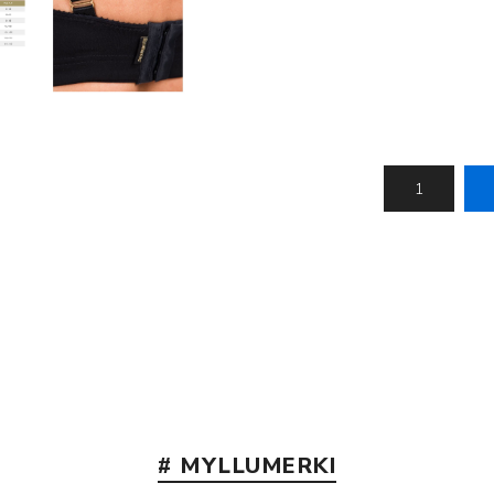
Nálastungudýnur
Réttstöðubelti
Íþrótta- og Kinesiotei
# MYLLUMERKI