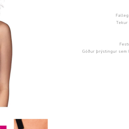
Húfur og vettlingar
Vogir og mælar
Sólgleraugu
Raförvun
Falleg
Tekur
Íþróttafatnaður
Aðgerðar- og þrýstingsfatnaður
Fest
Góður þrýstingur sem 
Aðgerðarfatnaður
Aðrar æfingavörur
Brjóstaaðgerðir
Æfingadýnur og bolta
Þrýstingsvörur
Vatnsflöskur og brús
Gigtarvörur
Hita- og kælimeðferð
Stuðningshlífar
Næring
Jógavörur