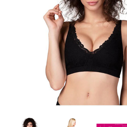
Aðrar vörur
Ljós og öryggi
Stafir og
gönguhjálpartæki
Ferðavörur