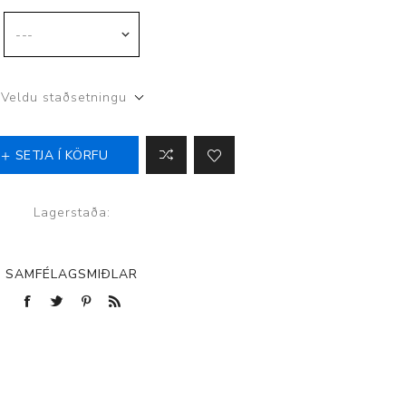
p
Veldu staðsetningu
SETJA Í KÖRFU
Lagerstaða:
SAMFÉLAGSMIÐLAR