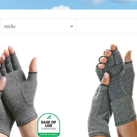
Húfur og vettlingar
Vogir og mælar
Sólgleraugu
Raförvun
Íþróttafatnaður
Aðgerðar- og þrýstingsfatnaður
Aðgerðarfatnaður
Aðrar æfingavörur
Brjóstaaðgerðir
Æfingadýnur og bolta
Þrýstingsvörur
Vatnsflöskur og brús
Gigtarvörur
Hita- og kælimeðferð
Stuðningshlífar
Næring
Jógavörur