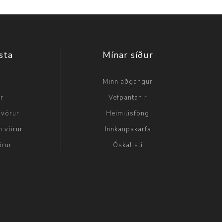
sta
Mínar síður
a
Minn aðgangur
ir
Vefpantanir
 vörur
Heimilisföng
n vörur
Innkaupakarfa
örur
Óskalisti