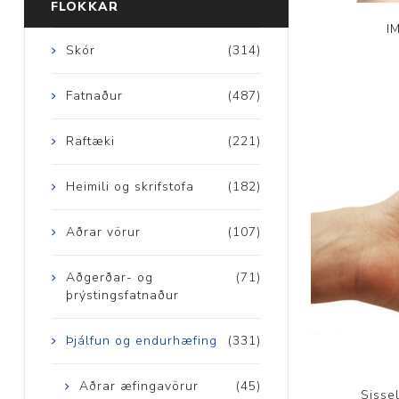
FLOKKAR
I
Skór
(314)
Fatnaður
(487)
Raftæki
(221)
Heimili og skrifstofa
(182)
Aðrar vörur
(107)
Aðgerðar- og
(71)
þrýstingsfatnaður
Þjálfun og endurhæfing
(331)
Aðrar æfingavörur
(45)
Sisse