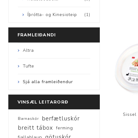
Íþrótta- og Kinesioteip
(1)
FRAMLEIÐANDI
Altra
Tufte
Sjá alla framleiðendur
VINSÆL LEITARORÐ
Sissel 
berfætluskór
Barnaskór
breitt tábox
ferming
götuskór
fjallahlaup