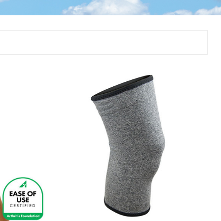
Þjálfun og endurhæfing
r
ar