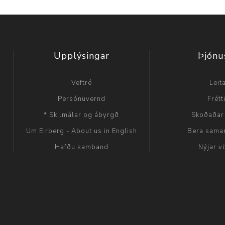
Upplýsingar
Þjónu
Veftré
Leit
Persónuvernd
Frétt
* Skilmálar og ábyrgð
Skoðaðar
Um Eirberg - About us in English
Bera sama
Hafðu samband
Nýjar v