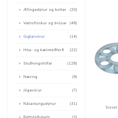
Æfingadýnur og boltar
(20)
Vatnsflöskur og brúsar
(48)
Gigtarvörur
(14)
Hita- og kælimeðferð
(22)
Stuðningshlífar
(128)
Næring
(9)
Jógavörur
(7)
Nálastungudýnur
(31)
Sissel 
Réttstöðubelti
(3)