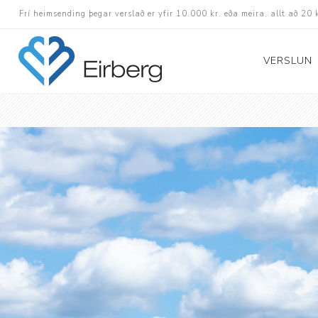
Frí heimsending þegar verslað er yfir 10.000 kr. eða meira, allt að 20 
VERSLUN
Skór
Götuskór
Hlaupaskór
Utanvega- og göng
Barnaskór
Inniskór
Eldri skór á afslætt