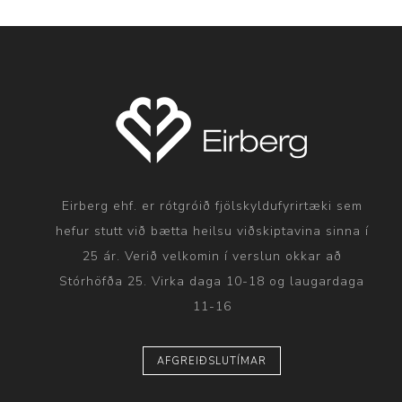
Eirberg ehf. er rótgróið fjölskyldufyrirtæki sem
hefur stutt við bætta heilsu viðskiptavina sinna í
25 ár. Verið velkomin í verslun okkar að
Stórhöfða 25. Virka daga 10-18 og laugardaga
11-16
AFGREIÐSLUTÍMAR