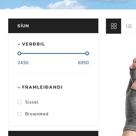
SÍUN
Aðrar vörur
VERÐBIL
Ljós og öryggi
2450
6950
Stafir og
gönguhjálpartæki
Ferðavörur
FRAMLEIÐANDI
Sissel
Brownmed