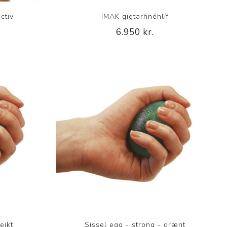
ctiv
IMAK gigtarhnéhlíf
6.950 kr.
p
eikt
Sissel egg - strong - grænt