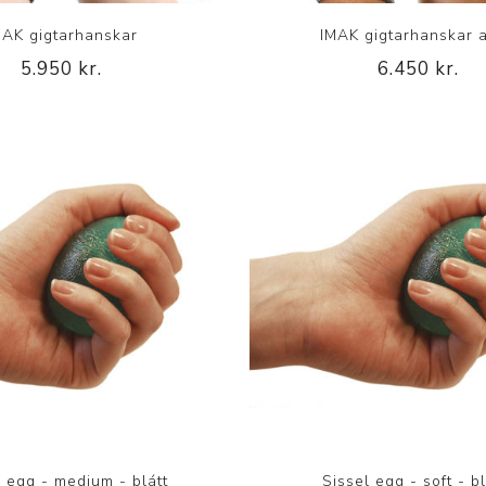
Nálastungudýnur
MAK gigtarhanskar
IMAK gigtarhanskar a
Réttstöðubelti
5.950 kr.
6.450 kr.
Íþrótta- og Kinesiotei
l egg - medium - blátt
Sissel egg - soft - bl