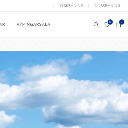
NÝSKRÁNING
INNSKRÁNING
0
0
AR
RÝMINGARSALA
Heimili og skrifstofa
kkur
Baðherbergi
Eldhús
Lyftihægindastólar
Ruslafötur
Stólar og vinnuvernd
æki
Svefnherbergi
Athafnir daglegs lífs